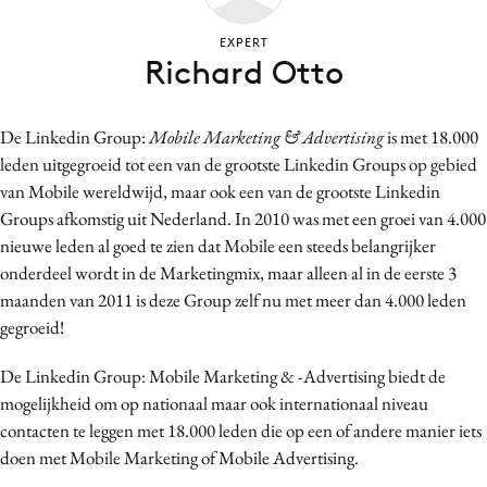
Bureaus
EXPERT
Campagnes
Richard Otto
Carriere
Contentmarketing
De Linkedin Group:
Mobile Marketing & Advertising
is met 18.000
Craft
leden uitgegroeid tot een van de grootste Linkedin Groups op gebied
Customer Experience
van Mobile wereldwijd, maar ook een van de grootste Linkedin
Data & Insights
Groups afkomstig uit Nederland. In 2010 was met een groei van 4.000
nieuwe leden al goed te zien dat Mobile een steeds belangrijker
Design
onderdeel wordt in de Marketingmix, maar alleen al in de eerste 3
Digital transformation
maanden van 2011 is deze Group zelf nu met meer dan 4.000 leden
Diversiteit
gegroeid!
Effectiviteit
De Linkedin Group: Mobile Marketing & -Advertising biedt de
Gedragsverandering
mogelijkheid om op nationaal maar ook internationaal niveau
Influencer marketing
contacten te leggen met 18.000 leden die op een of andere manier iets
Interne communicatie
doen met Mobile Marketing of Mobile Advertising.
Martech