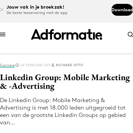
Jouw vak in je broekzak!
Download
De beste leeservaring met de app
Abonneer nu
Abonneer nu
Carriere
26 FEBRUARI 2011
RICHARD OTTO
Log in
Linkedin Group: Mobile Marketing
& -Advertising
Download de app
Volg het laatste nieuws via de Adformatie
De Linkedin Group: Mobile Marketing &
Advertising is met 18.000 leden uitgegroeid tot
Nieuws app
een van de grootste Linkedin Groups op gebied
van…