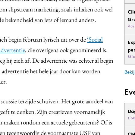
r om slipstream marketing, zoals inhaken ook wel
Cli
e bekendheid van iets of iemand anders.
Gr
Vor
h begin februari lyrisch uit over de
‘Social
Ex
dvertentie
, die overigens ook genomineerd is.
pe
Sti
oeg hij zich af. De advertentie was echter al begin
 advertentie het hele jaar door kan worden
Bekij
ker.
Ev
iscussie terzijde schuiven. Het grote aandeel van
eeft te denken. Zijn creatieven voornamelijk
Da
1 o
ten maken rondom een actuele gebeurtenis? Of is
ssen tegenwoordig de voornaamste USP van
CM