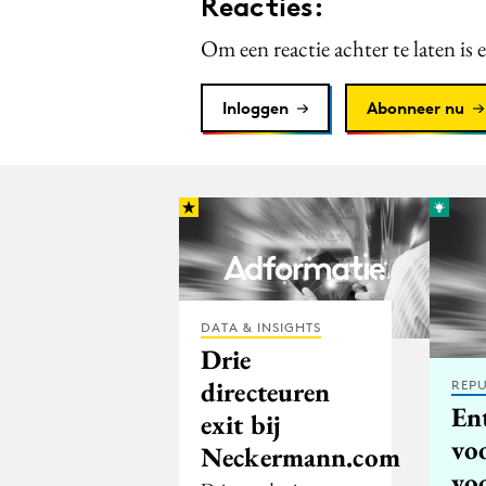
Reacties:
Om een reactie achter te laten is 
Inloggen
Abonneer nu
DATA & INSIGHTS
Drie
directeuren
REPU
En
exit bij
voo
Neckermann.com
vo