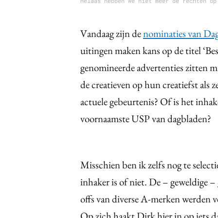
Helaas hebben we niet meer de rechten op
Vandaag zijn de
nominaties van Da
uitingen maken kans op de titel ‘Be
genomineerde advertenties zitten ma
de creatieven op hun creatiefst al
actuele gebeurtenis? Of is het inha
voornaamste USP van dagbladen?
Misschien ben ik zelfs nog te select
inhaker is of niet. De – geweldige –
offs van diverse A-merken werden ve
Op zich haakt Dirk hier in op iets d