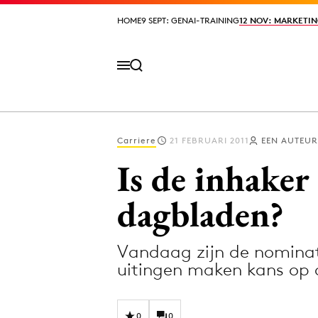
HOME
HOME
9 SEPT: GENAI-TRAINING
9 SEPT: GENAI-TRAINING
12 NOV: MARKETIN
12 NOV: MARKETIN
Carriere
21 FEBRUARI 2011
EEN AUTEUR
Volg het laatste nieuws via de Adformatie N
Is de inhaker
dagbladen?
Topics
Vandaag zijn de nomina
Artificial Intelligence
Design
uitingen maken kans op 
Bureaus
Digital transf
Campagnes
Diversiteit
0
0