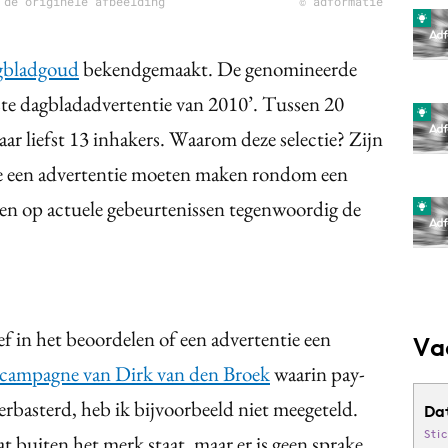
 de originele afbeelding
© adformatie
gbladgoud
bekendgemaakt. De genomineerde
ste dagbladadvertentie van 2010’. Tussen 20
ar liefst 13 inhakers. Waarom deze selectie? Zijn
s ze een advertentie moeten maken rondom een
ken op actuele gebeurtenissen tegenwoordig de
ief in het beoordelen of een advertentie een
Va
campagne van Dirk van den Broek
waarin pay-
rbasterd, heb ik bijvoorbeeld niet meegeteld.
Da
Sti
at buiten het merk staat, maar er is geen sprake