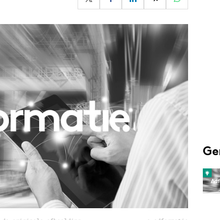
Programmatic
ering
Purpose Marketing
keting
Reputatie & crisis
nicatie
Ge