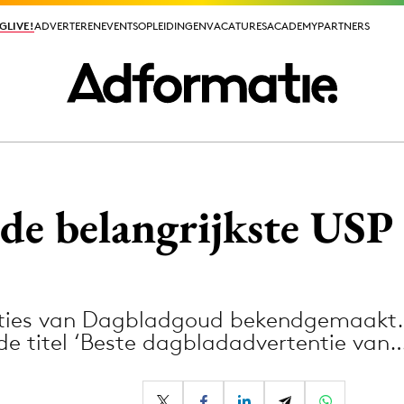
GLIVE!
GLIVE!
ADVERTEREN
ADVERTEREN
EVENTS
EVENTS
OPLEIDINGEN
OPLEIDINGEN
VACATURES
VACATURES
ACADEMY
ACADEMY
PARTNERS
PARTNERS
ieuws app
 de belangrijkste USP
ties van Dagbladgoud bekendgemaakt
Media
de titel ‘Beste dagbladadvertentie van
ormation
Merkstrategie
PR