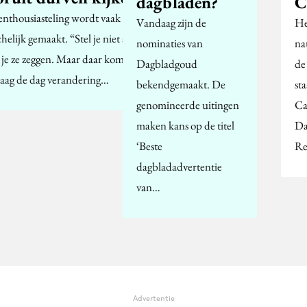
dagbladen?
C
enthousiasteling wordt vaak
Vandaag zijn de
He
helijk gemaakt. “Stel je niet aan”,
nominaties van
na
 je ze zeggen. Maar daar komt
Dagbladgoud
de
aag de dag verandering…
bekendgemaakt. De
st
genomineerde uitingen
Ca
maken kans op de titel
Da
‘Beste
Re
dagbladadvertentie
van…
Advertentie