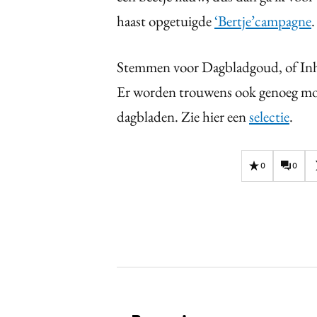
haast opgetuigde
‘Bertje’campagne
.
Stemmen voor Dagbladgoud, of In
Er worden trouwens ook genoeg mooi
dagbladen. Zie hier een
selectie
.
0
0