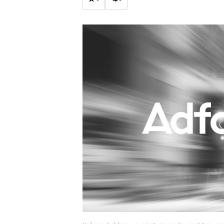
Carriere
Effectiviteit
Contentmarketing
Gedragsverand
Craft
Influencer mar
Customer Experience
Interne commu
Data & Insights
Martech