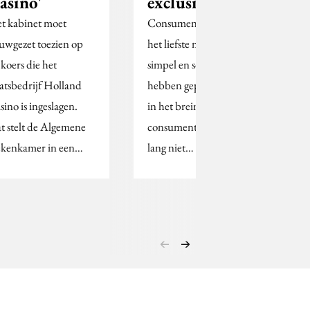
asino'
exclusief
t kabinet moet
Consumenten willen
uwgezet toezien op
het liefste merken zich
 koers die het
simpel en scherp
aatsbedrijf Holland
hebben gepositioneerd
sino is ingeslagen.
in het brein van de
t stelt de Algemene
consument. Dat hoeven
kenkamer in een…
lang niet…