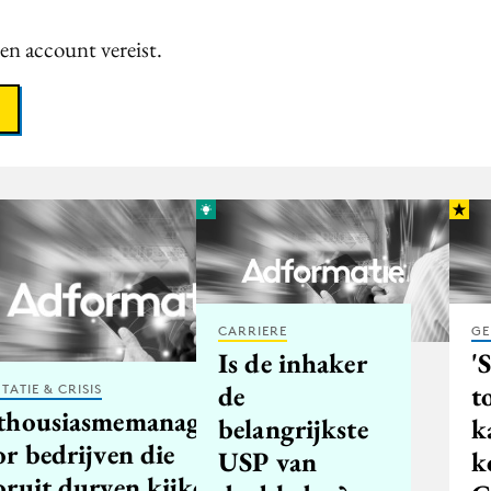
een account vereist.
CARRIERE
GE
Is de inhaker
'
de
t
TATIE & CRISIS
thousiasmemanagement:
belangrijkste
k
r bedrijven die
USP van
k
oruit durven kijken