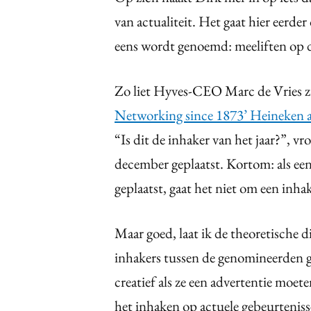
van actualiteit. Het gaat hier eerde
eens wordt genoemd: meeliften op d
Zo liet Hyves-CEO Marc de Vries zic
Networking since 1873’ Heineken a
“Is dit de inhaker van het jaar?”, vr
december geplaatst. Kortom: als een
geplaatst, gaat het niet om een inha
Maar goed, laat ik de theoretische d
inhakers tussen de genomineerden g
creatief als ze een advertentie moe
het inhaken op actuele gebeurteni