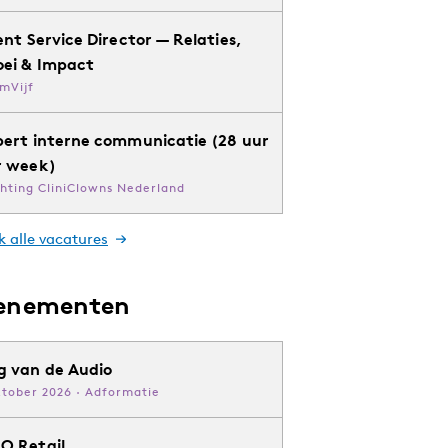
ent Service Director — Relaties,
oei & Impact
mVijf
pert interne communicatie (28 uur
r week)
chting CliniClowns Nederland
k alle vacatures
enementen
g van de Audio
ktober 2026 · Adformatie
O Retail