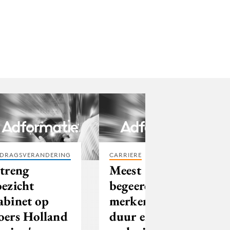
DRAGSVERANDERING
CARRIERE
Streng
Meest
oezicht
begeerde
abinet op
merken niet
oers Holland
duur en