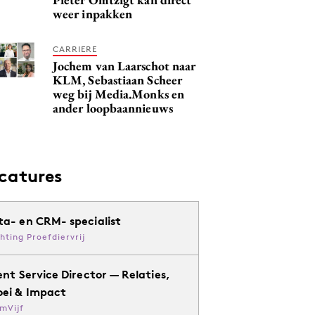
weer inpakken
CARRIERE
Jochem van Laarschot naar
KLM, Sebastiaan Scheer
weg bij Media.Monks en
ander loopbaannieuws
catures
ta- en CRM- specialist
chting Proefdiervrij
ent Service Director — Relaties,
oei & Impact
mVijf