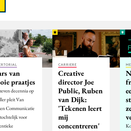
ERTORIAL
CARRIERE
ME
rs van
Creative
N
oie praatjes
director Joe
f
Public, Ruben
e
zeven decennia op
van Dijk:
s
ller pleit Van
'Tekenen leert
z
en Communicatie
mij
v
tochtelijk voor
concentreren'
entieke
Ko