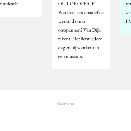
unicatie.
OUT OF OFFICE |
ve
Wat doet een creatief na
ze
werktijd om te
FM
ontspannen? Van Dijk
tekent. Het liefst iedere
dag en bij voorkeur in
een museum.
Advertentie