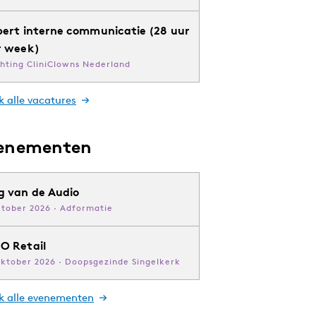
pert interne communicatie (28 uur
r week)
chting CliniClowns Nederland
k alle vacatures
enementen
g van de Audio
ktober 2026 · Adformatie
O Retail
oktober 2026 · Doopsgezinde Singelkerk
jk alle evenementen