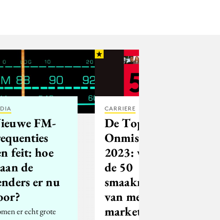
DIA
CARRIERE
ieuwe FM-
De Top 50
requenties
Onmisbaar
en feit: hoe
2023: wie zijn
taan de
de 50
enders er nu
smaakmakers
oor?
van merken,
marketing en
men er echt grote