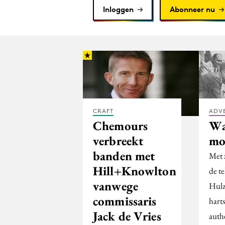
Inloggen
Abonneer nu
CRAFT
ADV
Chemours
Wa
verbreekt
mo
banden met
Met 
Hill+Knowlton
de te
vanwege
Hulz
commissaris
harts
Jack de Vries
auth