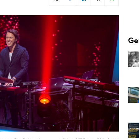
Programmatic
ering
Purpose Marketing
keting
Reputatie & crisis
nicatie
Ge