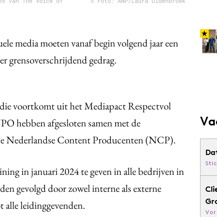
es van The Voice of
© Foto: ANP/Laura Oldenbroek
ele media moeten vanaf begin volgend jaar een
er grensoverschrijdend gedrag.
n die voortkomt uit het Mediapact Respectvol
Va
PO hebben afgesloten samen met de
e Nederlandse Content Producenten (NCP).
Da
Sti
ning in januari 2024 te geven in alle bedrijven in
den gevolgd door zowel interne als externe
Cli
Gr
 alle leidinggevenden.
Vor