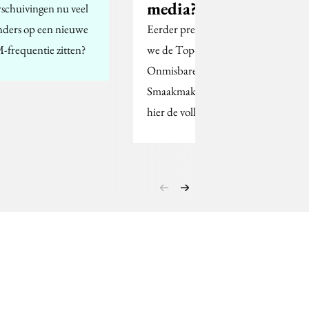
media?
rschuivingen nu veel
nders op een nieuwe
Eerder presenteerden
-frequentie zitten?
we de Top-10 der
Onmisbare
Smaakmakers. Bekijk
hier de volledige lijst.