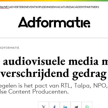
GLIVE!
GLIVE!
ADVERTEREN
ADVERTEREN
EVENTS
EVENTS
OPLEIDINGEN
OPLEIDINGEN
VACATURES
VACATURES
ACADEMY
ACADEMY
PARTNERS
PARTNERS
 ADFORMATIE
ieuws app
audiovisuele media 
overschrijdend gedrag
egelen is het pact van RTL, Talpa, NP
Media
dse Content Producenten.
ormation
Merkstrategie
PR