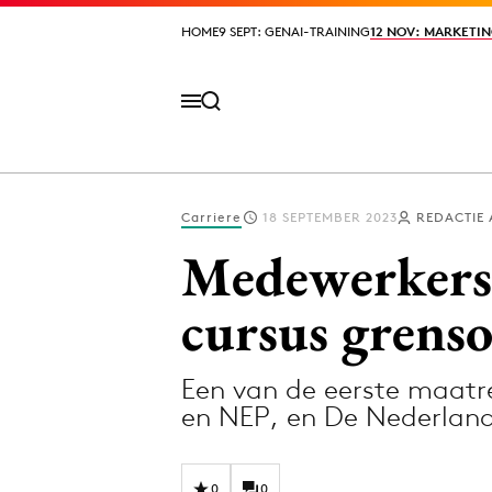
HOME
HOME
9 SEPT: GENAI-TRAINING
9 SEPT: GENAI-TRAINING
12 NOV: MARKETIN
12 NOV: MARKETIN
Carriere
18 SEPTEMBER 2023
REDACTIE
Volg het laatste nieuws via de Adformatie N
Medewerkers 
cursus grens
Topics
Een van de eerste maatr
Artificial Intelligence
Design
en NEP, en De Nederlan
Bureaus
Digital transf
Campagnes
Diversiteit
0
0