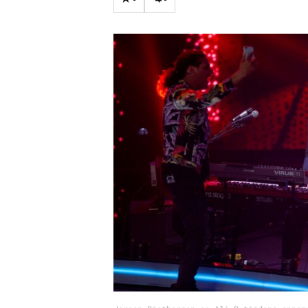
Carriere
Effectiviteit
Contentmarketing
Gedragsverand
Craft
Influencer mar
Customer Experience
Interne commu
Data & Insights
Martech