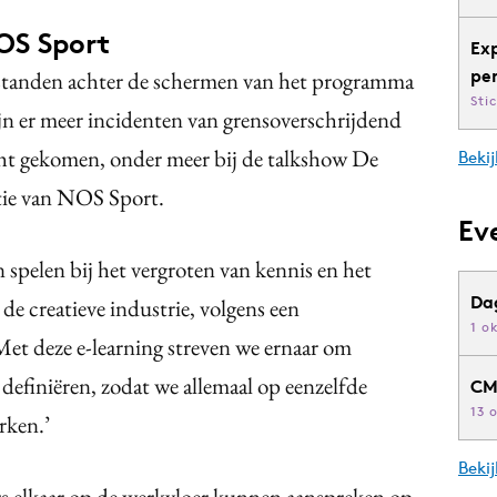
OS Sport
Ex
pe
standen achter de schermen van het programma
Sti
jn er meer incidenten van grensoverschrijdend
icht gekomen, onder meer bij de talkshow De
Bekij
tie van NOS Sport.
Ev
 spelen bij het vergroten van kennis en het
Da
 de creatieve industrie, volgens een
1 o
et deze e-learning streven we ernaar om
efiniëren, zodat we allemaal op eenzelfde
CM
13 
rken.’
Beki
 elkaar op de werkvloer kunnen aanspreken op