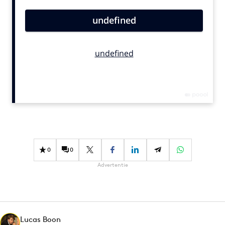
Bureaus
Campagnes
Carriere
Contentmarketing
Craft
Customer Experience
Data & Insights
Design
Digital transformation
Diversiteit
0
0
Effectiviteit
Advertentie
Gedragsverandering
Influencer marketing
Interne communicatie
Lucas Boon
Martech