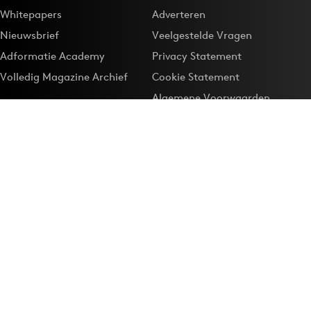
Whitepapers
Adverteren
Nieuwsbrief
Veelgestelde Vragen
Adformatie Academy
Privacy Statement
Volledig Magazine Archief
Cookie Statement
Algemene Voorwaarden
Onze app
Maak Adformatie.nl je
Google-favoriet
Privacyinstellingen
Download de
Adformatie Nieuws App