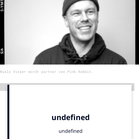
Menu
Home
9 sept: GenAI-training
12 nov: MarketingLive!
Adverteren
Niels Visser wordt partner van Pink Rabbit.
Events
Opleidingen
Advertentie
Vacatures
Academy
Partners
Topics
Artificial Intelligence