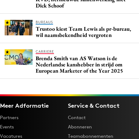
Dick Schoof
BUREAUS
Trustoo kiest Team Lewis als pr-bureau,
wil naamsbekendheid vergroten
CARRIERE
Brenda Smith van AS Watson is de
Nederlandse kanshebber in strijd om
European Marketer of the Year 2025
Meer Adformatie
Service & Contact
Partners
Contact
Events
Abonneren
Vacatures
Teamabonnementen