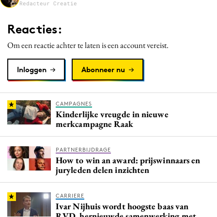
Redacteur Creatie
Media
Merkstrategie
Reacties:
PR
Om een reactie achter te laten is een account vereist.
Programmatic
Purpose Marketing
Inloggen
Abonneer nu
Reputatie & crisis
CAMPAGNES
Kinderlijke vreugde in nieuwe
merkcampagne Raak
PARTNERBIJDRAGE
How to win an award: prijswinnaars en
juryleden delen inzichten
CARRIERE
Ivar Nijhuis wordt hoogste baas van
RVD, hernieuwde samenwerking met