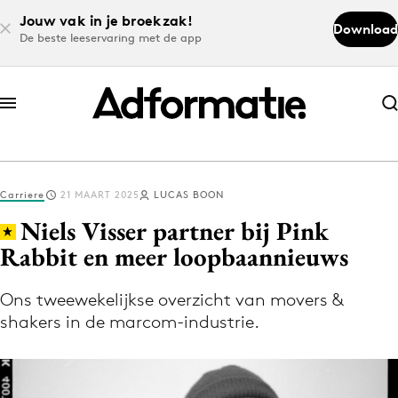
Jouw vak in je broekzak!
Download
De beste leeservaring met de app
Abonneer nu
Abonneer nu
Carriere
21 MAART 2025
LUCAS BOON
Log in
Niels Visser partner bij Pink
Rabbit en meer loopbaannieuws
Download de app
Volg het laatste nieuws via de Adformatie
Ons tweewekelijkse overzicht van movers &
shakers in de marcom-industrie.
Nieuws app