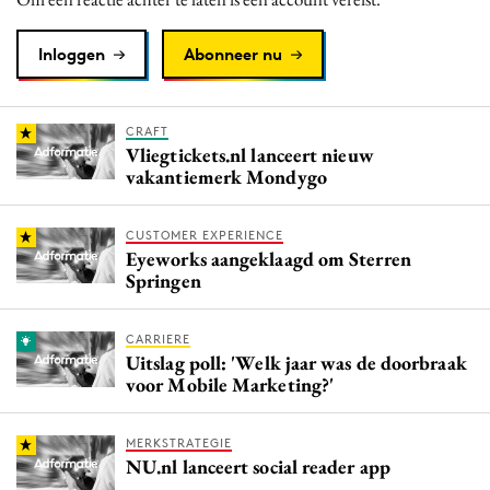
Inloggen
Abonneer nu
CRAFT
Vliegtickets.nl lanceert nieuw
vakantiemerk Mondygo
CUSTOMER EXPERIENCE
Eyeworks aangeklaagd om Sterren
Springen
CARRIERE
Uitslag poll: 'Welk jaar was de doorbraak
voor Mobile Marketing?'
MERKSTRATEGIE
NU.nl lanceert social reader app