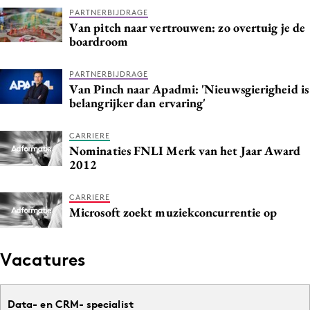
PARTNERBIJDRAGE
Media
Van pitch naar vertrouwen: zo overtuig je de
Merkstrategie
boardroom
PR
PARTNERBIJDRAGE
Programmatic
Van Pinch naar Apadmi: 'Nieuwsgierigheid is
Purpose Marketing
belangrijker dan ervaring'
Reputatie & crisis
CARRIERE
Nominaties FNLI Merk van het Jaar Award
2012
CARRIERE
Microsoft zoekt muziekconcurrentie op
Vacatures
Data- en CRM- specialist