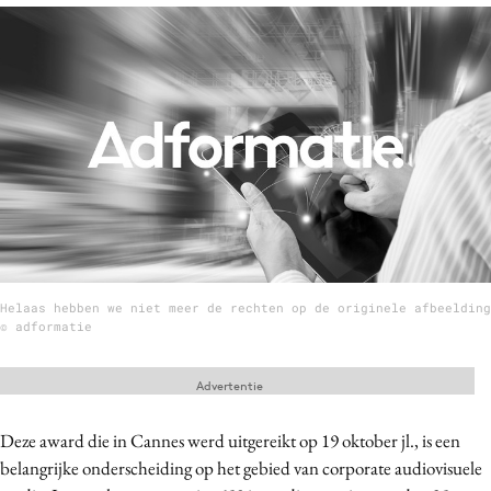
Menu
Home
9 sept: GenAI-training
12 nov: MarketingLive!
Adverteren
Events
Opleidingen
Helaas hebben we niet meer de rechten op de originele afbeelding
Vacatures
© adformatie
Academy
Advertentie
Partners
Topics
Deze award die in Cannes werd uitgereikt op 19 oktober jl., is een
belangrijke onderscheiding op het gebied van corporate audiovisuele
Artificial Intelligence