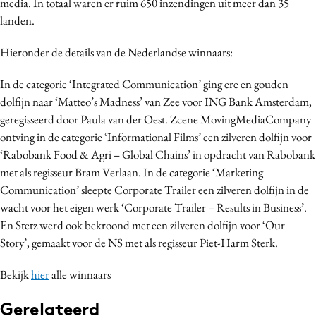
media. In totaal waren er ruim 650 inzendingen uit meer dan 35
Bureaus
landen.
Campagnes
Hieronder de details van de Nederlandse winnaars:
Carriere
Contentmarketing
In de categorie ‘Integrated Communication’ ging ere en gouden
Craft
dolfijn naar ‘Matteo’s Madness’ van Zee voor ING Bank Amsterdam,
geregisseerd door Paula van der Oest. Zcene MovingMediaCompany
Customer Experience
ontving in de categorie ‘Informational Films’ een zilveren dolfijn voor
Data & Insights
‘Rabobank Food & Agri – Global Chains’ in opdracht van Rabobank
Design
met als regisseur Bram Verlaan. In de categorie ‘Marketing
Digital transformation
Communication’ sleepte Corporate Trailer een zilveren dolfijn in de
Diversiteit
wacht voor het eigen werk ‘Corporate Trailer – Results in Business’.
En Stetz werd ook bekroond met een zilveren dolfijn voor ‘Our
Effectiviteit
Story’, gemaakt voor de NS met als regisseur Piet-Harm Sterk.
Gedragsverandering
Influencer marketing
Bekijk
hier
alle winnaars
Interne communicatie
Gerelateerd
Martech