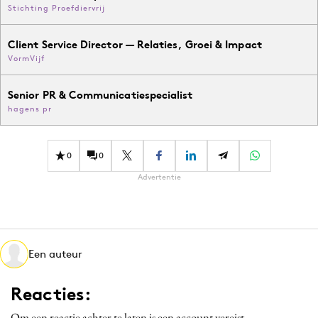
Stichting Proefdiervrij
Client Service Director — Relaties, Groei & Impact
VormVijf
Senior PR & Communicatiespecialist
hagens pr
0
0
Advertentie
Een auteur
Reacties:
Om een reactie achter te laten is een account vereist.