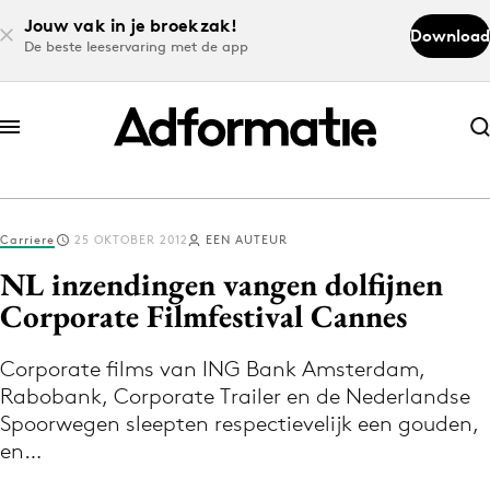
Jouw vak in je broekzak!
Download
De beste leeservaring met de app
Abonneer nu
Abonneer nu
Carriere
25 OKTOBER 2012
EEN AUTEUR
Log in
NL inzendingen vangen dolfijnen
Corporate Filmfestival Cannes
Download de app
Volg het laatste nieuws via de Adformatie
Corporate films van ING Bank Amsterdam,
Rabobank, Corporate Trailer en de Nederlandse
Nieuws app
Spoorwegen sleepten respectievelijk een gouden,
en…