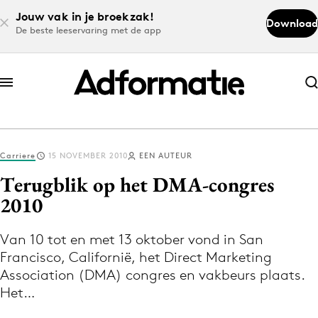
Jouw vak in je broekzak!
Download
De beste leeservaring met de app
Abonneer nu
Abonneer nu
Carriere
15 NOVEMBER 2010
EEN AUTEUR
Log in
Terugblik op het DMA-congres
2010
Download de app
Volg het laatste nieuws via de Adformatie
Van 10 tot en met 13 oktober vond in San
Francisco, Californië, het Direct Marketing
Nieuws app
Association (DMA) congres en vakbeurs plaats.
Het…