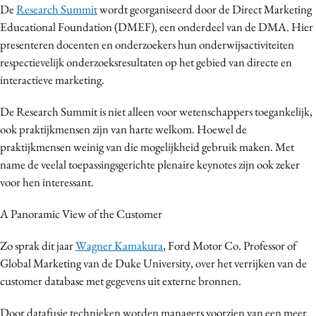
De
Research Summit
wordt georganiseerd door de Direct Marketing
Media
Educational Foundation (DMEF), een onderdeel van de DMA. Hier
Merkstrategie
presenteren docenten en onderzoekers hun onderwijsactiviteiten
PR
respectievelijk onderzoeksresultaten op het gebied van directe en
Programmatic
interactieve marketing.
Purpose Marketing
De Research Summit is niet alleen voor wetenschappers toegankelijk,
Reputatie & crisis
ook praktijkmensen zijn van harte welkom. Hoewel de
praktijkmensen weinig van die mogelijkheid gebruik maken. Met
name de veelal toepassingsgerichte plenaire keynotes zijn ook zeker
voor hen interessant.
A Panoramic View of the Customer
Zo sprak dit jaar
Wagner Kamakura
, Ford Motor Co. Professor of
Global Marketing van de Duke University, over het verrijken van de
customer database met gegevens uit externe bronnen.
Door datafusie technieken worden managers voorzien van een meer