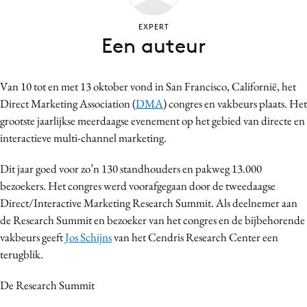
Bureaus
EXPERT
Campagnes
Een auteur
Carriere
Contentmarketing
Van 10 tot en met 13 oktober vond in San Francisco, Californië, het
Craft
Direct Marketing Association (
DMA
) congres en vakbeurs plaats. Het
Customer Experience
grootste jaarlijkse meerdaagse evenement op het gebied van directe en
Data & Insights
interactieve multi-channel marketing.
Design
Dit jaar goed voor zo’n 130 standhouders en pakweg 13.000
Digital transformation
bezoekers. Het congres werd voorafgegaan door de tweedaagse
Diversiteit
Direct/Interactive Marketing Research Summit. Als deelnemer aan
Effectiviteit
de Research Summit en bezoeker van het congres en de bijbehorende
vakbeurs geeft
Jos Schijns
van het Cendris Research Center een
Gedragsverandering
terugblik.
Influencer marketing
Interne communicatie
De Research Summit
Martech