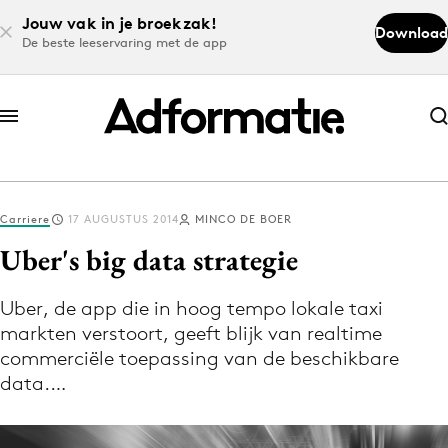
Jouw vak in je broekzak!
Download
De beste leeservaring met de app
Abonneer nu
Abonneer nu
Carriere
17 AUGUSTUS 2014
MINCO DE BOER
Log in
Uber's big data strategie
Uber, de app die in hoog tempo lokale taxi
Download de app
markten verstoort, geeft blijk van realtime
Volg het laatste nieuws via de Adformatie
commerciële toepassing van de beschikbare
Nieuws app
data.…