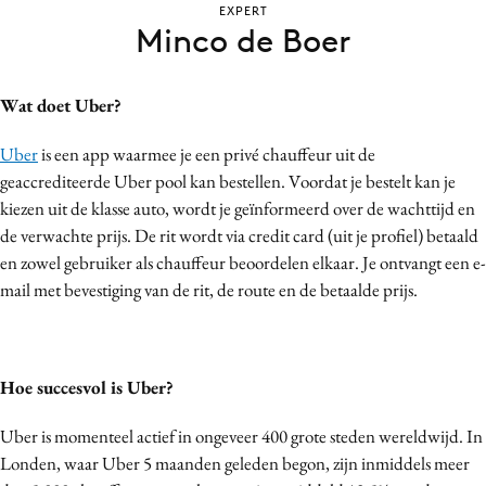
EXPERT
Bureaus
Minco de Boer
Campagnes
Carriere
Wat doet Uber?
Contentmarketing
Craft
Uber
is een app waarmee je een privé chauffeur uit de
geaccrediteerde Uber pool kan bestellen. Voordat je bestelt kan je
Customer Experience
kiezen uit de klasse auto, wordt je geïnformeerd over de wachttijd en
Data & Insights
de verwachte prijs. De rit wordt via credit card (uit je profiel) betaald
Design
en zowel gebruiker als chauffeur beoordelen elkaar. Je ontvangt een e-
Digital transformation
mail met bevestiging van de rit, de route en de betaalde prijs.
Diversiteit
Effectiviteit
Gedragsverandering
Hoe succesvol is Uber?
Influencer marketing
Uber is momenteel actief in ongeveer 400 grote steden wereldwijd. In
Interne communicatie
Londen, waar Uber 5 maanden geleden begon, zijn inmiddels meer
Martech