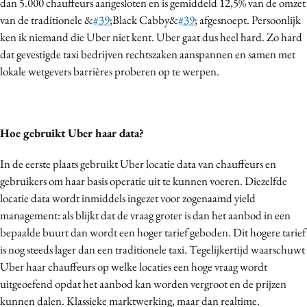
dan 5.000 chauffeurs aangesloten en is gemiddeld 12,5% van de omzet
Media
van de traditionele &
#39
;Black Cabby&
#39
; afgesnoept. Persoonlijk
Merkstrategie
ken ik niemand die Uber niet kent. Uber gaat dus heel hard. Zo hard
dat gevestigde taxi bedrijven rechtszaken aanspannen en samen met
PR
lokale wetgevers barrières proberen op te werpen.
Programmatic
Purpose Marketing
Reputatie & crisis
Hoe gebruikt Uber haar data?
In de eerste plaats gebruikt Uber locatie data van chauffeurs en
gebruikers om haar basis operatie uit te kunnen voeren. Diezelfde
locatie data wordt inmiddels ingezet voor zogenaamd yield
management: als blijkt dat de vraag groter is dan het aanbod in een
bepaalde buurt dan wordt een hoger tarief geboden. Dit hogere tarief
is nog steeds lager dan een traditionele taxi. Tegelijkertijd waarschuwt
Uber haar chauffeurs op welke locaties een hoge vraag wordt
uitgeoefend opdat het aanbod kan worden vergroot en de prijzen
kunnen dalen. Klassieke marktwerking, maar dan realtime.