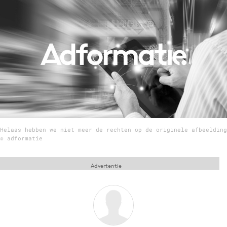
Menu
Home
9 sept: GenAI-training
12 nov: MarketingLive!
Adverteren
Events
Helaas hebben we niet meer de rechten op de originele afbeelding
Opleidingen
© adformatie
Vacatures
Academy
Advertentie
Partners
Topics
Artificial Intelligence