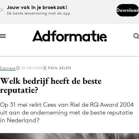
Jouw vak in je broekzak!
Download
De beste leeservaring met de app
Abonneer nu
Abonneer nu
Carriere
26 MEI 2005
PAUL AELEN
Log in
Welk bedrijf heeft de beste
reputatie?
Download de app
Volg het laatste nieuws via de Adformatie
Op 31 mei reikt Cees van Riel de RQ Award 2004
uit aan de onderneming met de beste reputatie
Nieuws app
in Nederland?