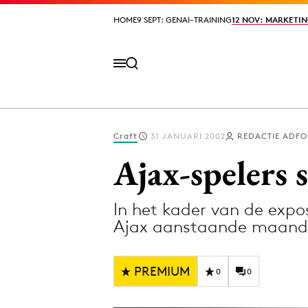
HOME
HOME
9 SEPT: GENAI-TRAINING
9 SEPT: GENAI-TRAINING
12 NOV: MARKETIN
12 NOV: MARKETIN
Craft
31 JANUARI 2002
REDACTIE ADFO
Volg het laatste nieuws via de Adformatie N
Ajax-spelers 
In het kader van de expo
Topics
Ajax aanstaande maand
Artificial Intelligence
Design
Bureaus
Digital transf
PREMIUM
0
0
Campagnes
Diversiteit