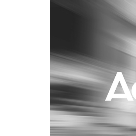
Carriere
Effectiviteit
Contentmarketing
Gedragsverand
Craft
Influencer mar
Customer Experience
Interne commu
Data & Insights
Martech