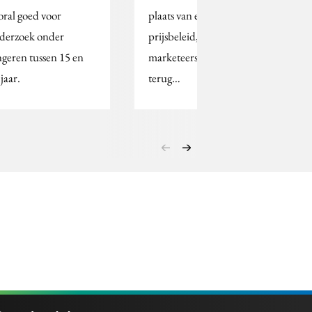
oral goed voor
plaats van een proactief
derzoek onder
prijsbeleid, vallen veel
ngeren tussen 15 en
marketeers nog steeds
jaar.
terug…