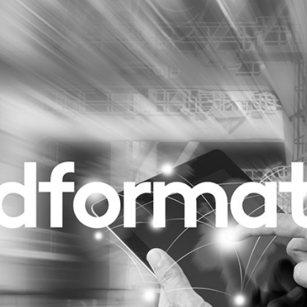
Programmatic
ering
Purpose Marketing
keting
Reputatie & crisis
nicatie