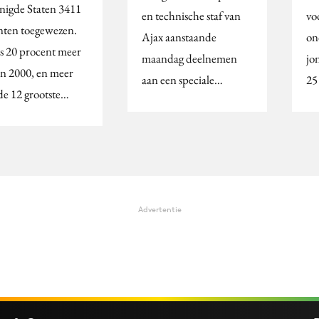
nigde Staten 3411
en technische staf van
vo
nten toegewezen.
Ajax aanstaande
on
is 20 procent meer
maandag deelnemen
jo
in 2000, en meer
aan een speciale…
25 
de 12 grootste…
Advertentie