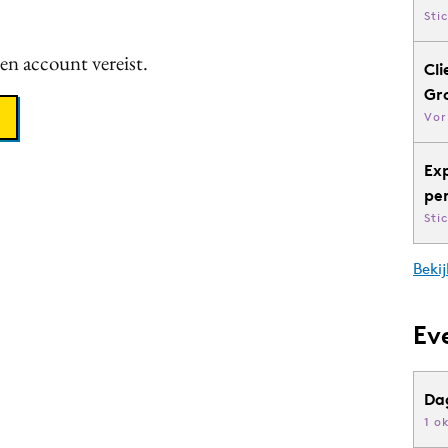
Sti
een account vereist.
Cli
Gr
Vor
Ex
pe
Sti
Bekij
Ev
Da
1 o