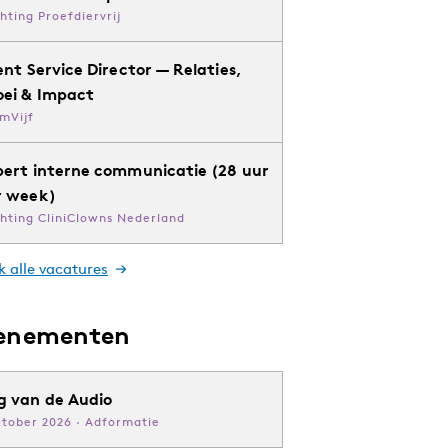
chting Proefdiervrij
ent Service Director — Relaties,
oei & Impact
mVijf
pert interne communicatie (28 uur
r week)
chting CliniClowns Nederland
k alle vacatures
enementen
g van de Audio
ktober 2026 · Adformatie