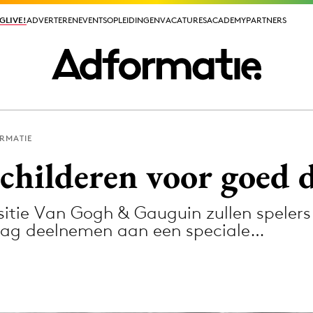
GLIVE!
GLIVE!
ADVERTEREN
ADVERTEREN
EVENTS
EVENTS
OPLEIDINGEN
OPLEIDINGEN
VACATURES
VACATURES
ACADEMY
ACADEMY
PARTNERS
PARTNERS
RMATIE
ieuws app
schilderen voor goed 
sitie Van Gogh & Gauguin zullen spelers
ag deelnemen aan een speciale…
Media
ormation
Merkstrategie
PR