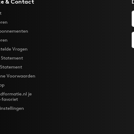
ce & Contact
t
ren
bonnementen
eren
stelde Vragen
y Statement
 Statement
ne Voorwaarden
pp
dformatie.nl je
-favoriet
instellingen