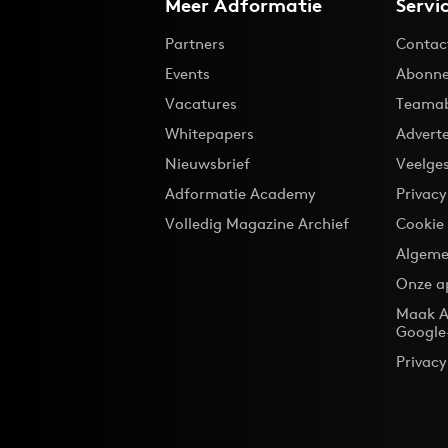
Meer Adformatie
Servi
Partners
Contac
Events
Abonne
Vacatures
Teama
Whitepapers
Advert
Nieuwsbrief
Veelge
Adformatie Academy
Privac
Volledig Magazine Archief
Cookie
Algeme
Onze a
Maak A
Google
Privacy