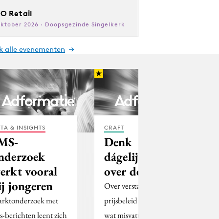
O Retail
oktober 2026 · Doopsgezinde Singelkerk
jk alle evenementen
TA & INSIGHTS
CRAFT
MS-
Denk
nderzoek
dágelijks na
erkt vooral
over de prijzen
ij jongeren
Over verstandig
rktonderzoek met
prijsbeleid bestaan heel
s-berichten leent zich
wat misvattingen. In