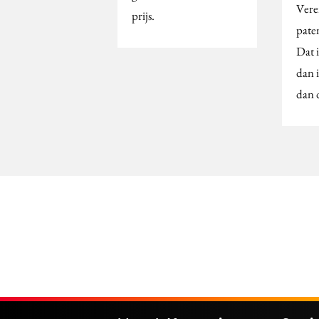
Vere
prijs.
pate
Dat 
dan 
dan 