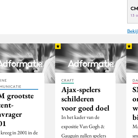
CM
13 
Beki
RNE
CRAFT
DA
MUNICATIE
Ajax-spelers
S
M grootste
schilderen
o
tent-
voor goed doel
w
nvrager
b
In het kader van de
01
expositie Van Gogh &
Ma
kreeg in 2001 in de
Gauguin zullen spelers
sm