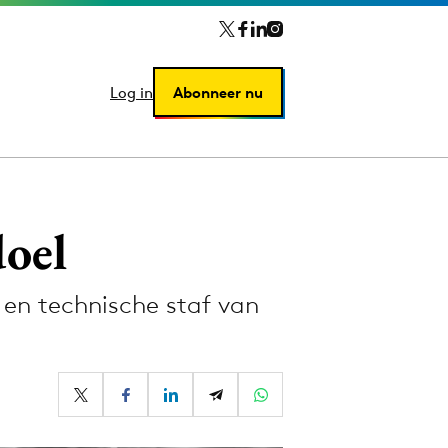
Log in
Log in
Abonneer nu
Abonneer nu
doel
 en technische staf van