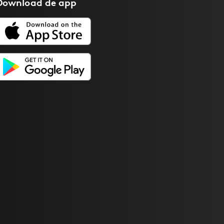
Download de
app