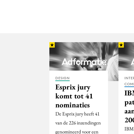
DESIGN
INTE
COM
Esprix jury
IB
komt tot 41
pa
nominaties
aa
De Esprix jury heeft 41
20
van de 226 inzendingen
IBM 
genomineerd voor een