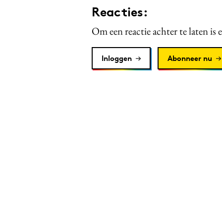
Reacties:
Om een reactie achter te laten is 
Inloggen
Abonneer nu