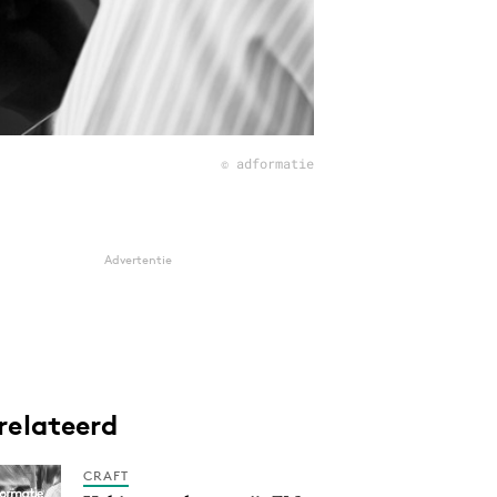
© adformatie
Advertentie
relateerd
CRAFT