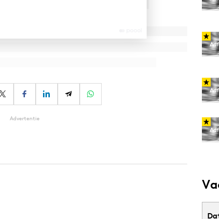
Advertentie
Va
Da