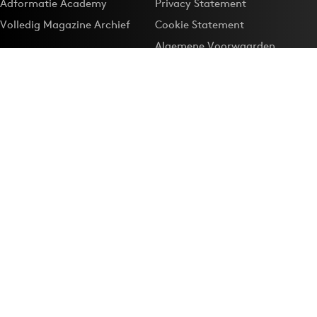
Adformatie Academy
Privacy Statement
Volledig Magazine Archief
Cookie Statement
Algemene Voorwaarden
Onze app
Maak Adformatie.nl je
Google-favoriet
Privacyinstellingen
Download de
Adformatie Nieuws App