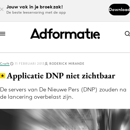
Jouw vak in je broekzak!
Download
De beste leeservaring met de app
Abonneer nu
Abonneer nu
Craft
11 FEBRUARI 2013
RODERICK MIRANDE
Log in
Applicatie DNP niet zichtbaar
De servers van De Nieuwe Pers (DNP) zouden na
Download de app
de lancering overbelast zijn.
Volg het laatste nieuws via de Adformatie
Nieuws app