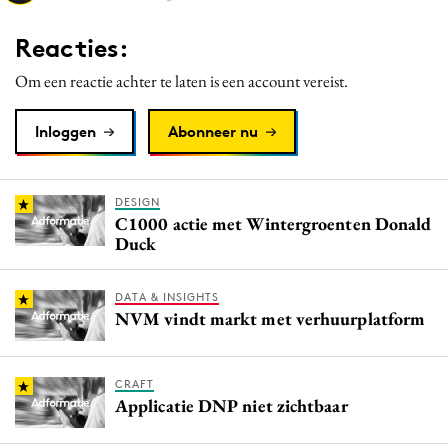
Media
Reacties:
Merkstrategie
Om een reactie achter te laten is een account vereist.
PR
Programmatic
Inloggen
Abonneer nu
Purpose Marketing
Reputatie & crisis
DESIGN
C1000 actie met Wintergroenten Donald
Duck
DATA & INSIGHTS
NVM vindt markt met verhuurplatform
CRAFT
Applicatie DNP niet zichtbaar