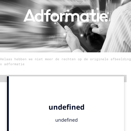
Menu
Home
9 sept: GenAI-training
12 nov: MarketingLive!
Helaas hebben we niet meer de rechten op de originele afbeelding
Adverteren
© adformatie
Events
Opleidingen
Advertentie
Vacatures
Academy
Partners
Topics
Artificial Intelligence