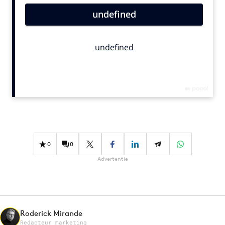
Bureaus
Campagnes
Carriere
Contentmarketing
Craft
Customer Experience
Data & Insights
Design
Digital transformation
0
0
Diversiteit
Advertentie
Effectiviteit
Gedragsverandering
Influencer marketing
Interne communicatie
Roderick Mirande
Martech
Redacteur marketing