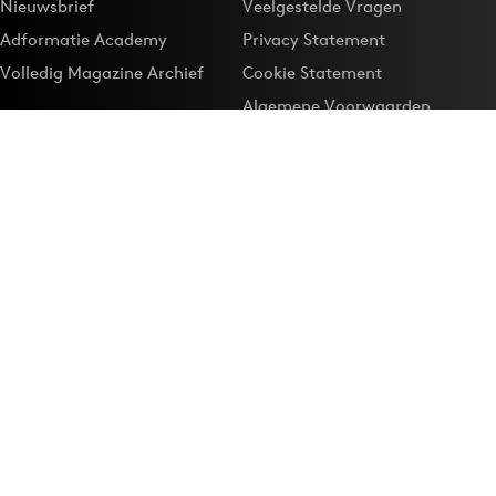
Nieuwsbrief
Veelgestelde Vragen
Adformatie Academy
Privacy Statement
Volledig Magazine Archief
Cookie Statement
Algemene Voorwaarden
Onze app
Maak Adformatie.nl je
Google-favoriet
Privacyinstellingen
Download de
Adformatie Nieuws App