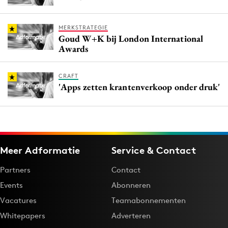
MERKSTRATEGIE
Goud W+K bij London International
Awards
CRAFT
'Apps zetten krantenverkoop onder druk'
Meer Adformatie
Service & Contact
Partners
Contact
Events
Abonneren
Vacatures
Teamabonnementen
Whitepapers
Adverteren