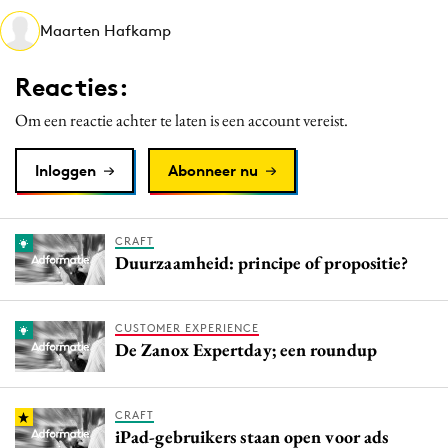
Media
Maarten Hafkamp
Merkstrategie
Reacties:
PR
Programmatic
Om een reactie achter te laten is een account vereist.
Purpose Marketing
Inloggen
Abonneer nu
Reputatie & crisis
CRAFT
Duurzaamheid: principe of propositie?
CUSTOMER EXPERIENCE
De Zanox Expertday; een roundup
CRAFT
iPad-gebruikers staan open voor ads