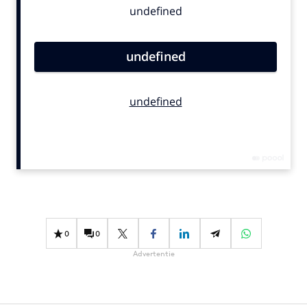
Bureaus
Campagnes
Carriere
Contentmarketing
Craft
Customer Experience
Data & Insights
Design
Digital transformation
Diversiteit
Effectiviteit
0
0
Gedragsverandering
Advertentie
Influencer marketing
Interne communicatie
Martech