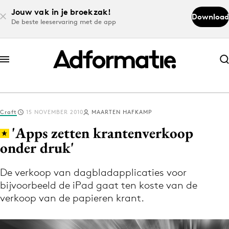
Jouw vak in je broekzak!
Download
De beste leeservaring met de app
Abonneer nu
Abonneer nu
Craft
15 NOVEMBER 2010
MAARTEN HAFKAMP
Log in
'Apps zetten krantenverkoop
onder druk'
Download de app
Volg het laatste nieuws via de Adformatie
De verkoop van dagbladapplicaties voor
bijvoorbeeld de iPad gaat ten koste van de
Nieuws app
verkoop van de papieren krant.