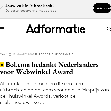
Jouw vak in je broekzak!
Download
De beste leeservaring met de app
Abonneer nu
Abonneer nu
Craft
12 MAART 2002
REDACTIE ADFORMATIE
Log in
Bol.com bedankt Nederlanders
voor Webwinkel Award
Download de app
Volg het laatste nieuws via de Adformatie
Als dank aan de mensen die een stem
uitbrachten op bol.com voor de publieksprijs van
Nieuws app
de Thuiswinkel Awards, verloot de
multimediawinkel…