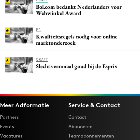
CRAFT
Bol.com bedankt Nederlanders voor
Webwinkel Award
PR
Kwaliteitsregels nodig voor online
marktonderzoek
CRAFT
Slechts eenmaal goud bij de Esprix
Meer Adformatie
Service & Contact
Partners
Contact
Events
Abonneren
Vacatures
Teamabonnementen