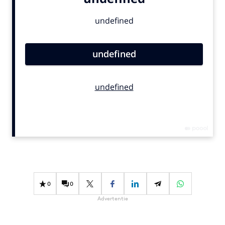
Bureaus
Campagnes
Carriere
Contentmarketing
Craft
Customer Experience
Data & Insights
Design
Digital transformation
Diversiteit
Effectiviteit
Gedragsverandering
0
0
Influencer marketing
Advertentie
Interne communicatie
Martech