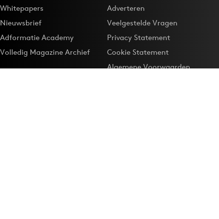
Whitepapers
Adverteren
Nieuwsbrief
Veelgestelde Vragen
Adformatie Academy
Privacy Statement
Volledig Magazine Archief
Cookie Statement
Algemene Voorwaarden
Onze app
Maak Adformatie.nl je
Google-favoriet
Privacyinstellingen
Download de
Adformatie Nieuws App