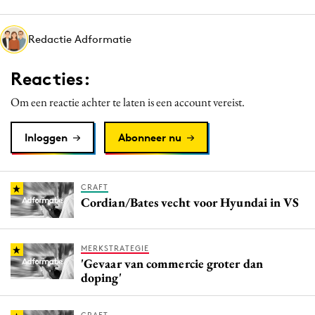
Media
Merkstrategie
Redactie Adformatie
PR
Reacties:
Programmatic
Purpose Marketing
Om een reactie achter te laten is een account vereist.
Reputatie & crisis
Inloggen
Abonneer nu
CRAFT
Cordian/Bates vecht voor Hyundai in VS
MERKSTRATEGIE
'Gevaar van commercie groter dan
doping'