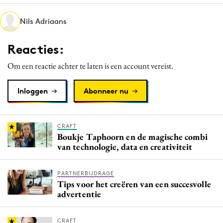
Media
Nils Adriaans
Merkstrategie
PR
Reacties:
Programmatic
Om een reactie achter te laten is een account vereist.
Purpose Marketing
Reputatie & crisis
Inloggen
Abonneer nu
CRAFT
Boukje Taphoorn en de magische combi
van technologie, data en creativiteit
PARTNERBIJDRAGE
Tips voor het creëren van een succesvolle
advertentie
CRAFT