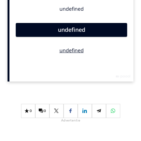
Bureaus
Campagnes
Carriere
Contentmarketing
Craft
Customer Experience
Data & Insights
Design
Digital transformation
Diversiteit
Effectiviteit
Gedragsverandering
0
0
Influencer marketing
Advertentie
Interne communicatie
Martech