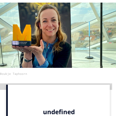
Menu
Home
9 sept: GenAI-training
12 nov: MarketingLive!
Adverteren
Events
Opleidingen
Boukje Taphoorn
Vacatures
Academy
Advertentie
Partners
Topics
Artificial Intelligence