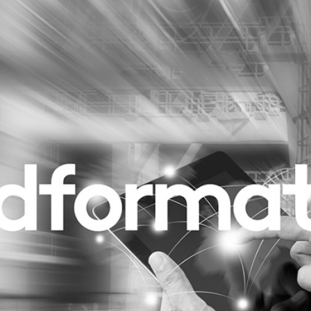
Programmatic
ering
Purpose Marketing
keting
Reputatie & crisis
nicatie