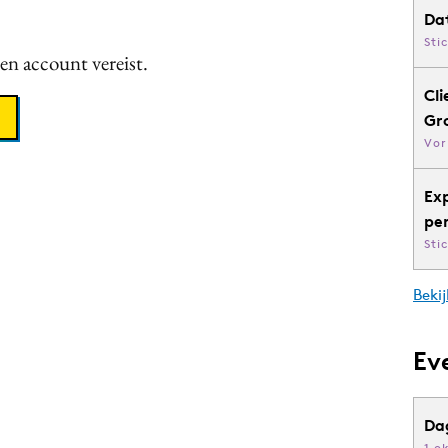
Da
Sti
een account vereist.
Cli
Gr
Vor
Ex
pe
Sti
Bekij
Ev
Da
1 o