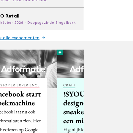
O Retail
oktober 2026 · Doopsgezinde Singelkerk
jk alle evenementen
STOMER EXPERIENCE
CRAFT
acebook start
!SYOU: co-
oekmachine
designed
sneakers met
cebook laat nu ook
een missie
ekresultaten zien. Het
chtseizoen op Google
Eigenlijk kun je !SYOU