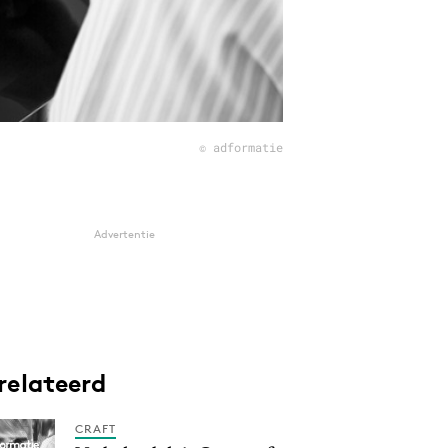
© adformatie
Advertentie
relateerd
CRAFT