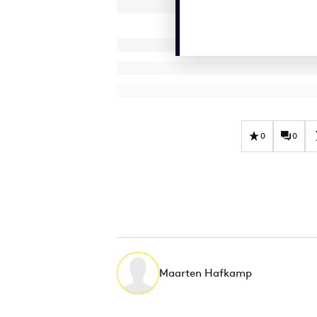
0
0
Maarten Hafkamp