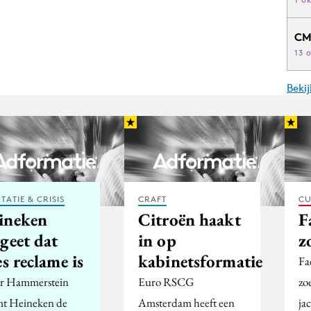
CM
13 
Beki
TATIE & CRISIS
CRAFT
CU
ineken
Citroën haakt
F
geet dat
in op
z
es reclame is
kabinetsformatie
Fa
r Hammerstein
Euro RSCG
zo
t Heineken de
Amsterdam heeft een
ja