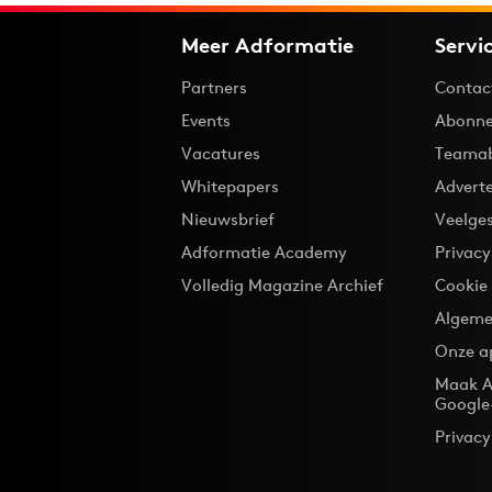
Meer Adformatie
Servi
Partners
Contac
Events
Abonne
Vacatures
Teama
Whitepapers
Advert
Nieuwsbrief
Veelge
Adformatie Academy
Privac
Volledig Magazine Archief
Cookie
Algeme
Onze a
Maak A
Google
Privacy