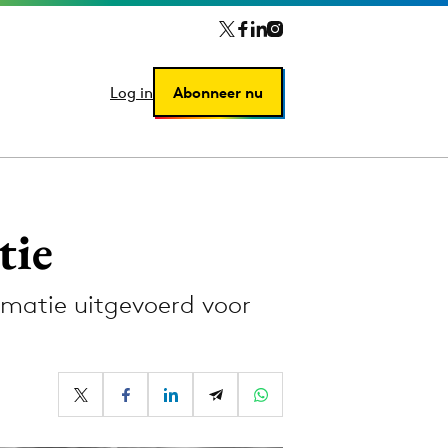
Log in
Log in
Abonneer nu
Abonneer nu
tie
matie uitgevoerd voor