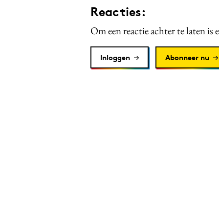
Reacties:
Om een reactie achter te laten is 
Inloggen
Abonneer nu