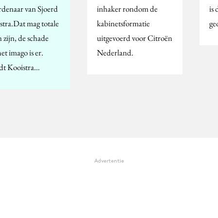
denaar van Sjoerd
inhaker rondom de
is
stra.Dat mag totale
kabinetsformatie
ge
 zijn, de schade
uitgevoerd voor Citroën
et imago is er.
Nederland.
t Kooistra…
Advertentie