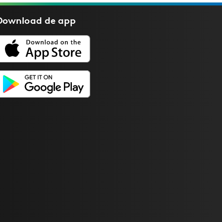
Download de
app