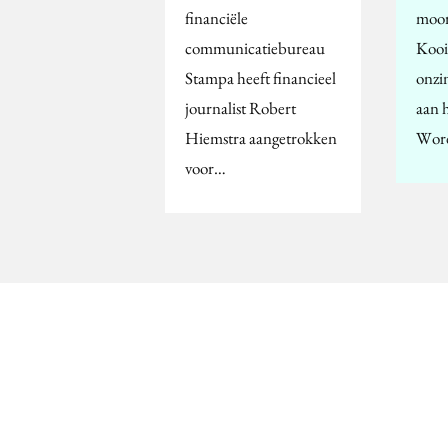
financiële
moor
communicatiebureau
Kooi
Stampa heeft financieel
onzin
journalist Robert
aan h
Hiemstra aangetrokken
Word
voor…