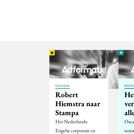
DESIGN
REPU
Robert
He
Hiemstra naar
ver
Stampa
all
Het Nederlands-
Osca
Engelse corporate en
noem