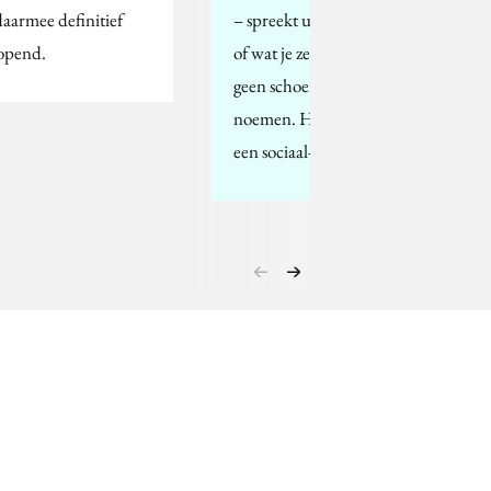
 daarmee definitief
– spreekt uit shoe, isyou
opend.
of wat je zelf verkiest –
geen schoenenmerk
noemen. Het merk is
een sociaal-creatief…