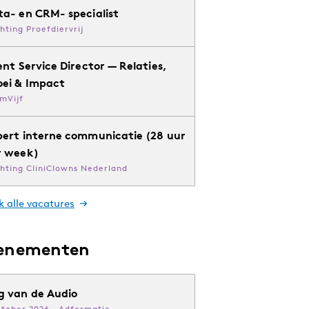
ta- en CRM- specialist
chting Proefdiervrij
ent Service Director — Relaties,
oei & Impact
mVijf
pert interne communicatie (28 uur
r week)
chting CliniClowns Nederland
k alle vacatures
enementen
g van de Audio
ktober 2026 · Adformatie