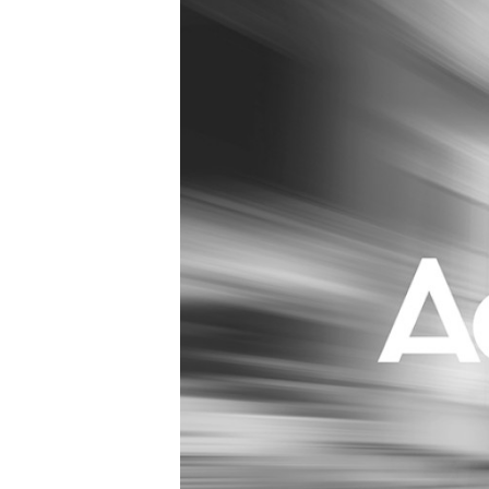
Carriere
Effectiviteit
Contentmarketing
Gedragsverand
Craft
Influencer mar
Customer Experience
Interne commu
Data & Insights
Martech