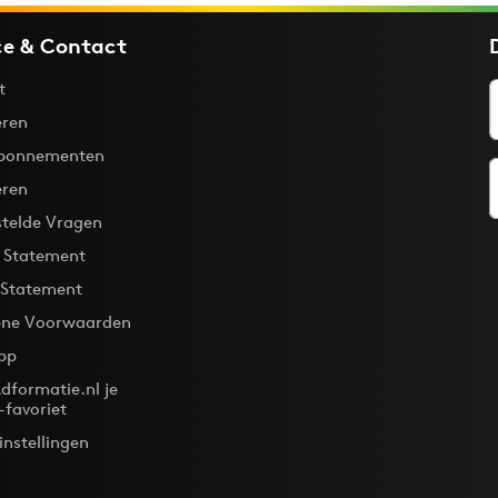
ce & Contact
t
ren
bonnementen
eren
stelde Vragen
y Statement
 Statement
ne Voorwaarden
pp
dformatie.nl je
-favoriet
instellingen