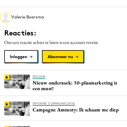
Media
Merkstrategie
Valerie Boersma
PR
Reacties:
Programmatic
Purpose Marketing
Om een reactie achter te laten is een account vereist.
Reputatie & crisis
Inloggen
Abonneer nu
DESIGN
Nieuw onderzoek: 50-plusmarketing is
een must!
INTERNE COMMUNICATIE
Campagne Amnesty: Ik schaam me diep