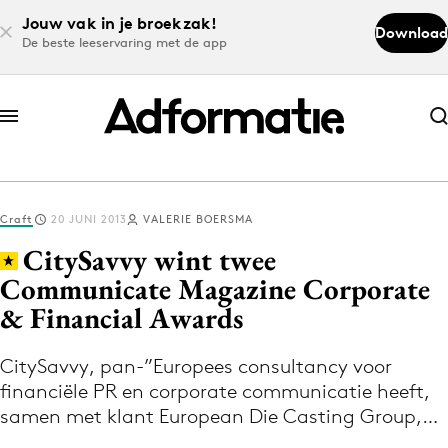
Jouw vak in je broekzak!
Download
De beste leeservaring met de app
Abonneer nu
Abonneer nu
Craft
20 JUNI 2013
VALERIE BOERSMA
Log in
CitySavvy wint twee
Communicate Magazine Corporate
& Financial Awards
Download de app
Volg het laatste nieuws via de Adformatie
CitySavvy, pan-­”Europees consultancy voor
Nieuws app
financiële PR en corporate communicatie heeft,
samen met klant European Die Casting Group,…