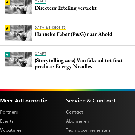
CRAFT
Directeur Efteling vertrekt
DATA & INSIGHTS
Hanneke Faber (P&G) naar Ahold
CRAFT
(Storytelling case) Van fake ad tot fout
product: Energy Noodles
Meer Adformatie
Service & Contact
Partners
Contact
Events
Abonneren
Vacatures
Teamabonnementen