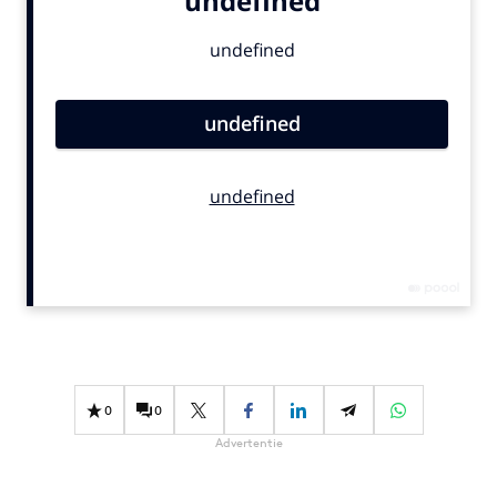
Bureaus
Campagnes
Carriere
Contentmarketing
Craft
Customer Experience
Data & Insights
Design
Digital transformation
Diversiteit
Effectiviteit
Gedragsverandering
0
0
Influencer marketing
Advertentie
Interne communicatie
Martech