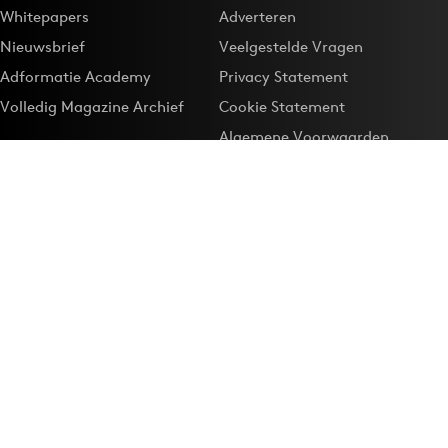
Whitepapers
Adverteren
Nieuwsbrief
Veelgestelde Vragen
Adformatie Academy
Privacy Statement
Volledig Magazine Archief
Cookie Statement
Algemene Voorwaarden
Onze app
Maak Adformatie.nl je
Google-favoriet
Privacyinstellingen
Download de
Adformatie Nieuws App