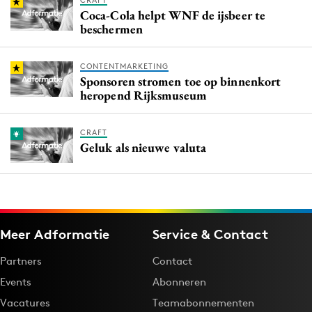
CRAFT
Coca-Cola helpt WNF de ijsbeer te
beschermen
CONTENTMARKETING
Sponsoren stromen toe op binnenkort
heropend Rijksmuseum
CRAFT
Geluk als nieuwe valuta
Meer Adformatie
Service & Contact
Partners
Contact
Events
Abonneren
Vacatures
Teamabonnementen