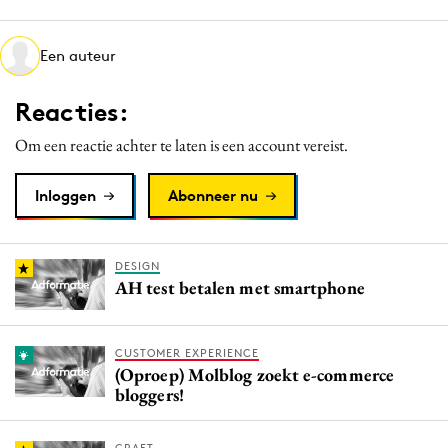
Media
Merkstrategie
Een auteur
PR
Reacties:
Programmatic
Purpose Marketing
Om een reactie achter te laten is een account vereist.
Reputatie & crisis
Inloggen
Abonneer nu
DESIGN
AH test betalen met smartphone
CUSTOMER EXPERIENCE
(Oproep) Molblog zoekt e-commerce
bloggers!