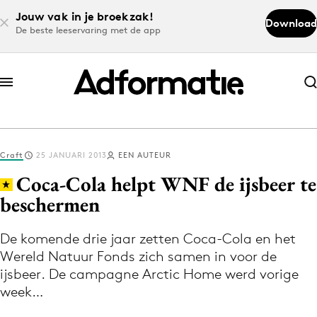
Jouw vak in je broekzak!
Download
De beste leeservaring met de app
Abonneer nu
Abonneer nu
Craft
25 JANUARI 2013
EEN AUTEUR
Log in
Coca-Cola helpt WNF de ijsbeer te
beschermen
Download de app
Volg het laatste nieuws via de Adformatie
De komende drie jaar zetten Coca-Cola en het
Wereld Natuur Fonds zich samen in voor de
Nieuws app
ijsbeer. De campagne Arctic Home werd vorige
week…