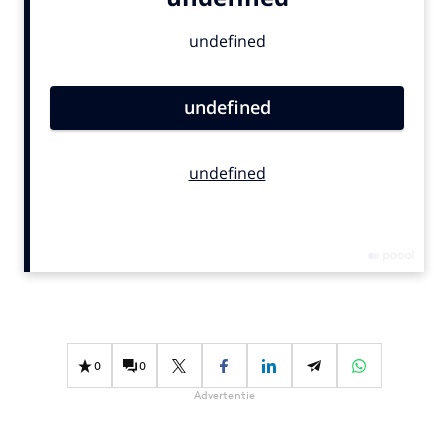
Bureaus
Campagnes
Carriere
Contentmarketing
Craft
Customer Experience
Data & Insights
Design
Digital transformation
Diversiteit
Effectiviteit
Gedragsverandering
0
0
Influencer marketing
Advertentie
Interne communicatie
Martech