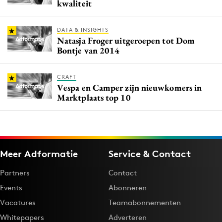
kwaliteit
DATA & INSIGHTS
Natasja Froger uitgeroepen tot Dom
Bontje van 2014
CRAFT
Vespa en Camper zijn nieuwkomers in
Marktplaats top 10
Meer Adformatie
Service & Contact
Partners
Contact
Events
Abonneren
Vacatures
Teamabonnementen
Whitepapers
Adverteren