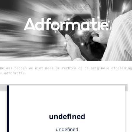
Menu
Home
9 sept: GenAI-training
12 nov: MarketingLive!
Adverteren
Helaas hebben we niet meer de rechten op de originele afbeelding
Events
© adformatie
Opleidingen
Vacatures
Advertentie
Academy
Partners
Topics
Artificial Intelligence