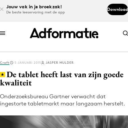
Jouw vak in je broekzak!
Download
De beste leeservaring met de app
Abonneer nu
Abonneer nu
Craft
5 JANUARI 2015
JASPER MULDER
Log in
De tablet heeft last van zijn goede
kwaliteit
Download de app
Volg het laatste nieuws via de Adformatie
Onderzoeksbureau Gartner verwacht dat
ingestorte tabletmarkt maar langzaam herstelt.
Nieuws app