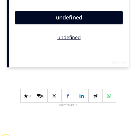
Bureaus
Campagnes
Carriere
Contentmarketing
Craft
Customer Experience
Data & Insights
Design
Digital transformation
Diversiteit
0
0
Effectiviteit
Advertentie
Gedragsverandering
Influencer marketing
Interne communicatie
Martech