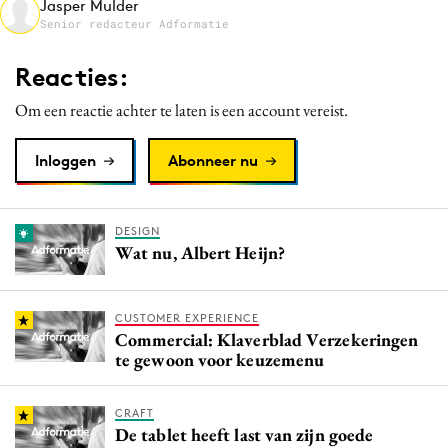
Jasper Mulder
Media
Senior redacteur Adformatie
Merkstrategie
Reacties:
PR
Om een reactie achter te laten is een account vereist.
Programmatic
Purpose Marketing
Inloggen
Abonneer nu
Reputatie & crisis
DESIGN
Wat nu, Albert Heijn?
CUSTOMER EXPERIENCE
Commercial: Klaverblad Verzekeringen
te gewoon voor keuzemenu
CRAFT
De tablet heeft last van zijn goede