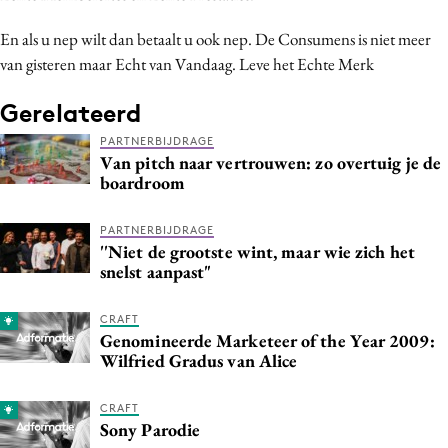
Media
En als u nep wilt dan betaalt u ook nep. De Consumens is niet meer
Merkstrategie
van gisteren maar Echt van Vandaag. Leve het Echte Merk
PR
Gerelateerd
Programmatic
Purpose Marketing
PARTNERBIJDRAGE
Van pitch naar vertrouwen: zo overtuig je de
Reputatie & crisis
boardroom
PARTNERBIJDRAGE
''Niet de grootste wint, maar wie zich het
snelst aanpast"
CRAFT
Genomineerde Marketeer of the Year 2009:
Wilfried Gradus van Alice
CRAFT
Sony Parodie