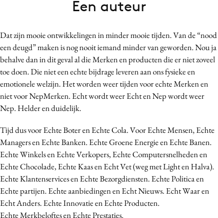
Een auteur
Bureaus
Campagnes
Dat zijn mooie ontwikkelingen in minder mooie tijden. Van de “nood
Carriere
een deugd” maken is nog nooit iemand minder van geworden. Nou ja
Contentmarketing
behalve dan in dit geval al die Merken en producten die er niet zoveel
Craft
toe doen. Die niet een echte bijdrage leveren aan ons fysieke en
Customer Experience
emotionele welzijn. Het worden weer tijden voor echte Merken en
niet voor NepMerken. Echt wordt weer Echt en Nep wordt weer
Data & Insights
Nep. Helder en duidelijk.
Design
Digital transformation
Tijd dus voor Echte Boter en Echte Cola. Voor Echte Mensen, Echte
Diversiteit
Managers en Echte Banken. Echte Groene Energie en Echte Banen.
Echte Winkels en Echte Verkopers, Echte Computersnelheden en
Effectiviteit
Echte Chocolade, Echte Kaas en Echt Vet (weg met Light en Halva).
Gedragsverandering
Echte Klantenservices en Echte Bezorgdiensten. Echte Politica en
Influencer marketing
Echte partijen. Echte aanbiedingen en Echt Nieuws. Echt Waar en
Interne communicatie
Echt Anders. Echte Innovatie en Echte Producten.
Martech
Echte Merkbeloftes en Echte Prestaties.