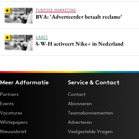
PURPOSE MARKETING
BVA: ‘Adverteerder betaalt reclame‘
CRAFT
S-W-H activeert Nike+ in Nederland
Meer Adformatie
Service & Contact
Partners
Contact
Events
Abonneren
Vacatures
Teamabonnementen
Whitepapers
Adverteren
Nieuwsbrief
Veelgestelde Vragen