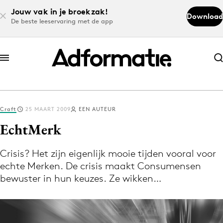
Jouw vak in je broekzak!
Download
De beste leeservaring met de app
Abonneer nu
Abonneer nu
Craft
25 MAART 2009
EEN AUTEUR
Log in
EchtMerk
Crisis? Het zijn eigenlijk mooie tijden vooral voor
Download de app
echte Merken. De crisis maakt Consumensen
Volg het laatste nieuws via de Adformatie
bewuster in hun keuzes. Ze wikken…
Nieuws app