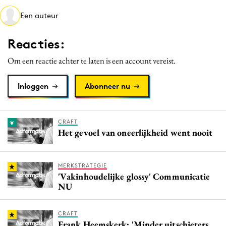
Media
Een auteur
Merkstrategie
Reacties:
PR
Programmatic
Om een reactie achter te laten is een account vereist.
Purpose Marketing
Inloggen
Abonneer nu
Reputatie & crisis
CRAFT
Het gevoel van oneerlijkheid went nooit
MERKSTRATEGIE
'Vakinhoudelijke glossy' Communicatie
NU
CRAFT
Frank Heemskerk: 'Minder uitschieters