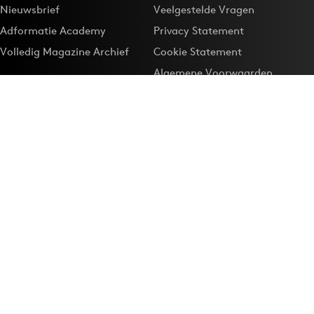
Nieuwsbrief
Veelgestelde Vragen
Adformatie Academy
Privacy Statement
Volledig Magazine Archief
Cookie Statement
Algemene Voorwaarden
Onze app
Maak Adformatie.nl je
Google-favoriet
Privacyinstellingen
Download de
Adformatie Nieuws App