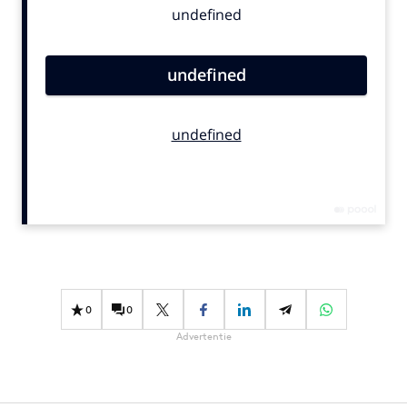
Bureaus
Campagnes
Carriere
Contentmarketing
Craft
Customer Experience
Data & Insights
Design
Digital transformation
Diversiteit
Effectiviteit
0
0
Gedragsverandering
Advertentie
Influencer marketing
Interne communicatie
Martech