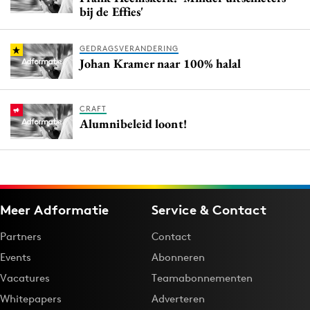
bij de Effies'
GEDRAGSVERANDERING
Johan Kramer naar 100% halal
CRAFT
Alumnibeleid loont!
Meer Adformatie
Service & Contact
Partners
Contact
Events
Abonneren
Vacatures
Teamabonnementen
Whitepapers
Adverteren