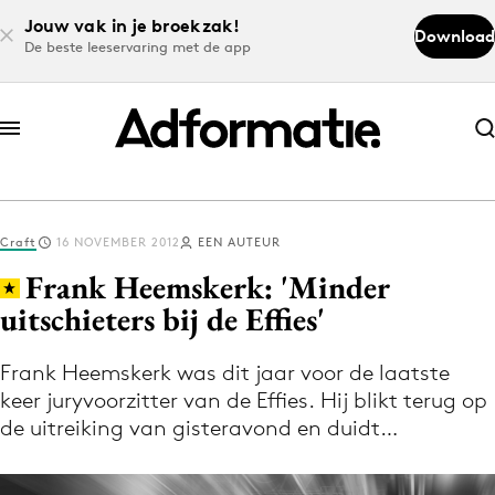
Jouw vak in je broekzak!
Download
De beste leeservaring met de app
Abonneer nu
Abonneer nu
Craft
16 NOVEMBER 2012
EEN AUTEUR
Log in
Frank Heemskerk: 'Minder
uitschieters bij de Effies'
Download de app
Volg het laatste nieuws via de Adformatie
Frank Heemskerk was dit jaar voor de laatste
keer juryvoorzitter van de Effies. Hij blikt terug op
Nieuws app
de uitreiking van gisteravond en duidt…