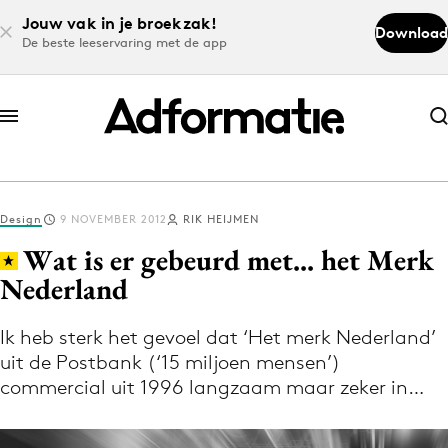
Jouw vak in je broekzak!
Download
De beste leeservaring met de app
Abonneer nu
Abonneer nu
Design
9 NOVEMBER 2012
RIK HEIJMEN
Log in
Wat is er gebeurd met... het Merk
Nederland
Download de app
Volg het laatste nieuws via de Adformatie
Ik heb sterk het gevoel dat ‘Het merk Nederland’
uit de Postbank (‘15 miljoen mensen’)
Nieuws app
commercial uit 1996 langzaam maar zeker in…