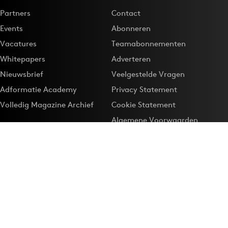
Partners
Contact
Events
Abonneren
Vacatures
Teamabonnementen
Whitepapers
Adverteren
Nieuwsbrief
Veelgestelde Vragen
Adformatie Academy
Privacy Statement
Volledig Magazine Archief
Cookie Statement
Algemene Voorwaarden
Onze app
Maak Adformatie.nl je
Google-favoriet
Privacyinstellingen
Download de
Adformatie Nieuws App