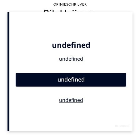
OPINIESCHRIJVER
Bureaus
Rik Heijmen
Campagnes
Carriere
Contentmarketing
Craft
Customer Experience
Data & Insights
Design
Digital transformation
Diversiteit
Effectiviteit
Gedragsverandering
Influencer marketing
Interne communicatie
Martech