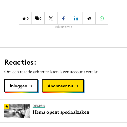
Media
Merkstrategie
0
0
PR
Advertentie
Programmatic
Purpose Marketing
Reputatie & crisis
Reacties:
Om een reactie achter te laten is een account vereist.
Inloggen
Abonneer nu
DESIGN
Hema opent speciaalzaken