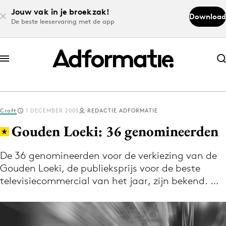
Jouw vak in je broekzak!
Download
De beste leeservaring met de app
Abonneer nu
Abonneer nu
Craft
1 DECEMBER 2005
REDACTIE ADFORMATIE
Log in
Gouden Loeki: 36 genomineerden
De 36 genomineerden voor de verkiezing van de
Download de app
Gouden Loeki, de publieksprijs voor de beste
Volg het laatste nieuws via de Adformatie
televisiecommercial van het jaar, zijn bekend. …
Nieuws app