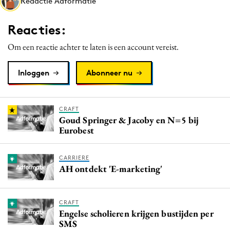
Redactie Adformatie
Media
Merkstrategie
Reacties:
PR
Om een reactie achter te laten is een account vereist.
Programmatic
Purpose Marketing
Inloggen
Abonneer nu
Reputatie & crisis
CRAFT
Goud Springer & Jacoby en N=5 bij
Eurobest
CARRIERE
AH ontdekt 'E-marketing'
CRAFT
Engelse scholieren krijgen bustijden per
SMS