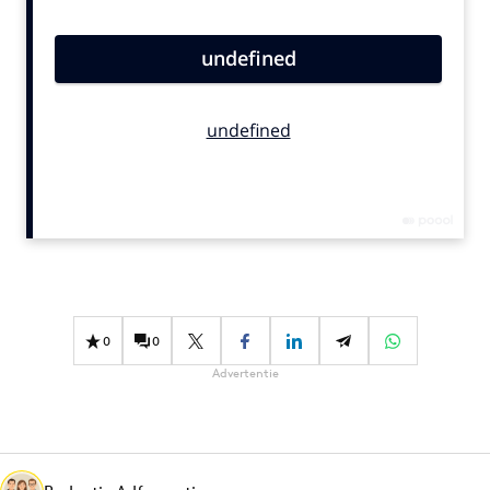
Bureaus
Campagnes
Carriere
Contentmarketing
Craft
Customer Experience
Data & Insights
Design
Digital transformation
Diversiteit
0
0
Effectiviteit
Advertentie
Gedragsverandering
Influencer marketing
Interne communicatie
Martech