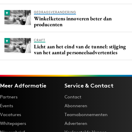
GEDRAGSVERANDERING
Winkelketens innoveren beter dan
producenten
CRAFT
Licht aan het eind van de tunnel: stijging
van het aantal personeelsadvertenties
Meer Adformatie
Service & Contact
Partners
Contact
Events
Abonneren
Vacatures
Teamabonnementen
Whitepapers
Adverteren