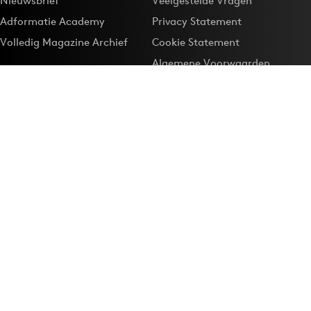
Nieuwsbrief
Veelgestelde Vragen
Adformatie Academy
Privacy Statement
Volledig Magazine Archief
Cookie Statement
Algemene Voorwaarden
Onze app
Maak Adformatie.nl je
Google-favoriet
Privacyinstellingen
Download de
Adformatie Nieuws App