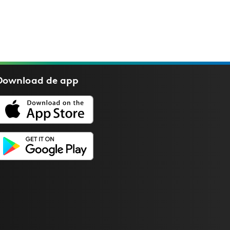
Download de
app