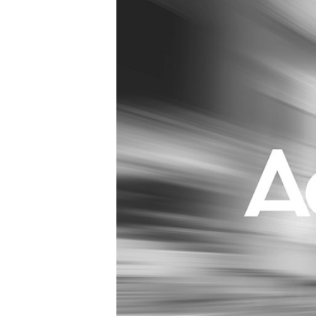
Carriere
Effectiviteit
Contentmarketing
Gedragsverand
Craft
Influencer mar
Customer Experience
Interne commu
Data & Insights
Martech