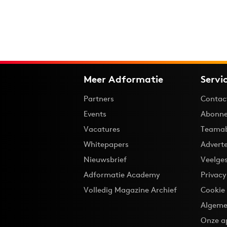
Meer Adformatie
Servi
Partners
Contac
Events
Abonne
Vacatures
Teama
Whitepapers
Advert
Nieuwsbrief
Veelge
Adformatie Academy
Privac
Volledig Magazine Archief
Cookie
Algeme
Onze a