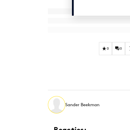
0
0
Sander Beekman
Reacties: