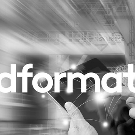
Programmatic
ering
Purpose Marketing
keting
Reputatie & crisis
nicatie