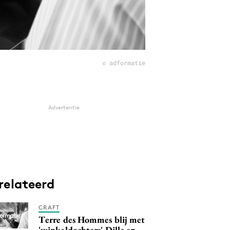
© adformatie
Advertentie
relateerd
CRAFT
Terre des Hommes blij met
'winkeldochters' Dille en