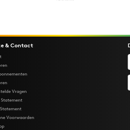
ce & Contact
t
ren
bonnementen
eren
stelde Vragen
y Statement
 Statement
ne Voorwaarden
pp