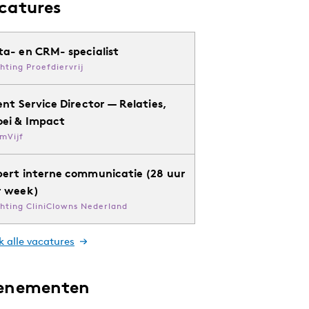
catures
ta- en CRM- specialist
chting Proefdiervrij
ent Service Director — Relaties,
oei & Impact
mVijf
pert interne communicatie (28 uur
r week)
chting CliniClowns Nederland
k alle vacatures
enementen