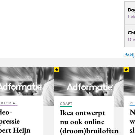
Da
1 o
CM
13 
Beki
ERTORIAL
RE
CRAFT
deo-
Ikea ontwerpt
pressie
w
nu ook online
bert Heijn
s
(droom)bruiloften