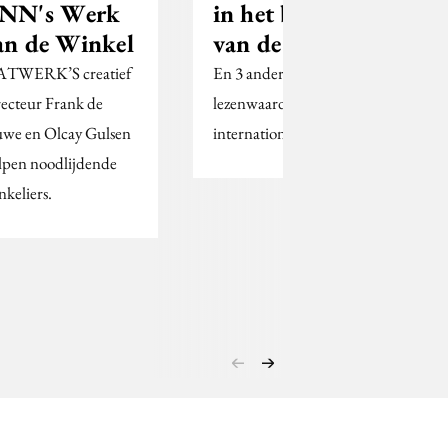
NN's Werk
in het bepalen
an de Winkel
van de ROI?
TWERK’S creatief
En 3 andere
recteur Frank de
lezenwaardige
we en Olcay Gulsen
internationale artikelen.
lpen noodlijdende
nkeliers.