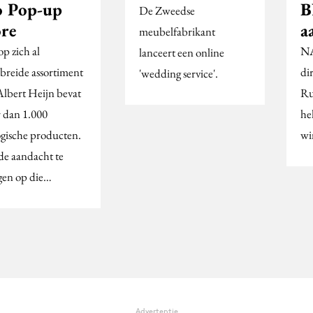
o Pop-up
B
De Zweedse
ore
a
meubelfabrikant
p zich al
NA
lanceert een online
ebreide assortiment
di
'wedding service'.
Albert Heijn bevat
Ru
 dan 1.000
he
ogische producten.
wi
e aandacht te
igen op die…
Advertentie