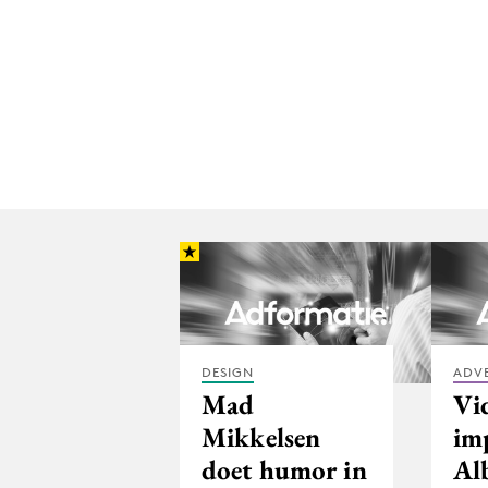
DESIGN
ADV
Mad
Vi
Mikkelsen
im
doet humor in
Al