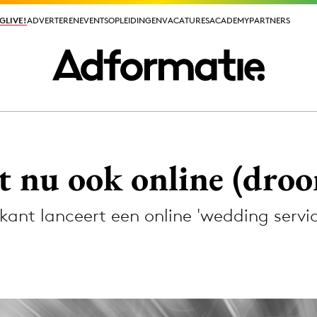
GLIVE!
GLIVE!
ADVERTEREN
ADVERTEREN
EVENTS
EVENTS
OPLEIDINGEN
OPLEIDINGEN
VACATURES
VACATURES
ACADEMY
ACADEMY
PARTNERS
PARTNERS
ieuws app
t nu ook online (droo
nt lanceert een online 'wedding servic
Media
ormation
Merkstrategie
PR