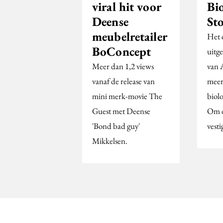
viral hit voor
Bi
Deense
St
meubelretailer
Het o
BoConcept
uitg
Meer dan 1,2 views
van 
vanaf de release van
meer
mini merk-movie The
biol
Guest met Deense
Om d
'Bond bad guy'
vest
Mikkelsen.