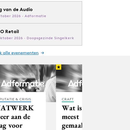
g van de Audio
ktober 2026 · Adformatie
O Retail
oktober 2026 · Doopsgezinde Singelkerk
jk alle evenementen
PUTATIE & CRISIS
CRAFT
NATWERK
Wat is de
eer aan de
meest
lag voor
gemaakte fout