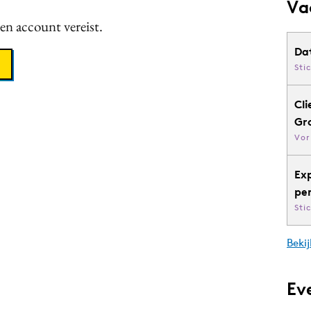
Va
een account vereist.
Da
Sti
Cli
Gr
Vor
Ex
pe
Sti
Bekij
Ev