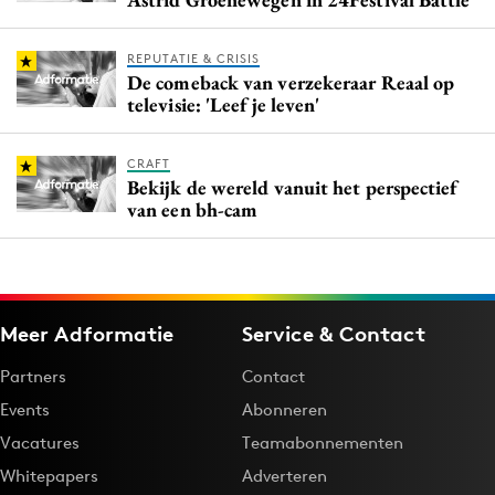
REPUTATIE & CRISIS
De comeback van verzekeraar Reaal op
televisie: 'Leef je leven'
CRAFT
Bekijk de wereld vanuit het perspectief
van een bh-cam
Meer Adformatie
Service & Contact
Partners
Contact
Events
Abonneren
Vacatures
Teamabonnementen
Whitepapers
Adverteren