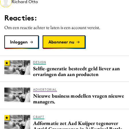
Richard Otto
Media
Merkstrategie
Reacties:
PR
Om een reactie achter te laten is een account vereist.
Programmatic
Purpose Marketing
Inloggen
Abonneer nu
Reputatie & crisis
DESIGN
Selfie-generatie besteedt geld liever aan
ervaringen dan aan producten
ADVERTORIAL
Nieuwe business modellen vragen nieuwe
managers.
CRAFT
Adformatie zet Aad Kuijper tegenover
Astrid Groenewegen in 24Festival Battle