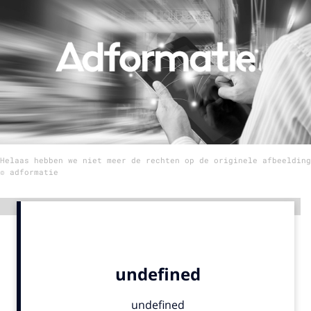
Menu
Home
9 sept: GenAI-training
12 nov: MarketingLive!
Adverteren
Helaas hebben we niet meer de rechten op de originele afbeelding
Events
© adformatie
Opleidingen
Vacatures
Advertentie
Academy
Partners
Topics
Artificial Intelligence