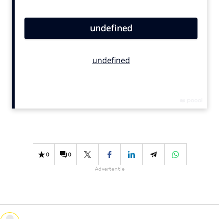
Bureaus
Campagnes
Carriere
Contentmarketing
Craft
Customer Experience
Data & Insights
Design
Digital transformation
Diversiteit
0
0
Effectiviteit
Advertentie
Gedragsverandering
Influencer marketing
Interne communicatie
Martech