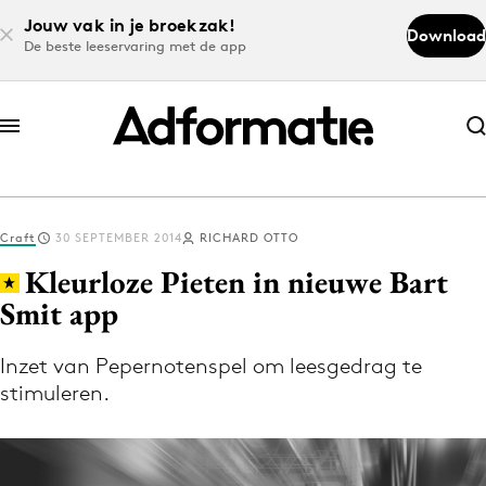
Jouw vak in je broekzak!
Download
De beste leeservaring met de app
Abonneer nu
Abonneer nu
Craft
30 SEPTEMBER 2014
RICHARD OTTO
Log in
Kleurloze Pieten in nieuwe Bart
Smit app
Download de app
Volg het laatste nieuws via de Adformatie
Inzet van Pepernotenspel om leesgedrag te
stimuleren.
Nieuws app