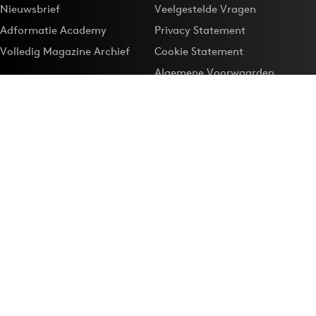
Nieuwsbrief
Veelgestelde Vragen
Adformatie Academy
Privacy Statement
Volledig Magazine Archief
Cookie Statement
Algemene Voorwaarden
Onze app
Maak Adformatie.nl je
Google-favoriet
Privacyinstellingen
Download de
Adformatie Nieuws App