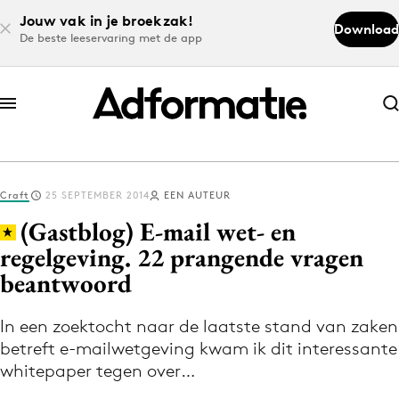
Jouw vak in je broekzak!
Download
De beste leeservaring met de app
Abonneer nu
Abonneer nu
Craft
25 SEPTEMBER 2014
EEN AUTEUR
Log in
(Gastblog) E-mail wet- en
regelgeving. 22 prangende vragen
beantwoord
Download de app
Volg het laatste nieuws via de Adformatie
In een zoektocht naar de laatste stand van zaken
Nieuws app
betreft e-mailwetgeving kwam ik dit interessante
whitepaper tegen over…