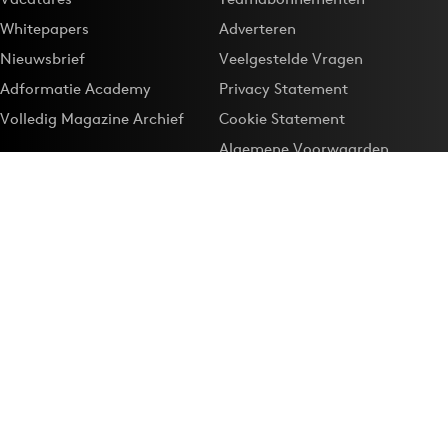
Whitepapers
Adverteren
Nieuwsbrief
Veelgestelde Vragen
Adformatie Academy
Privacy Statement
Volledig Magazine Archief
Cookie Statement
Algemene Voorwaarden
Onze app
Maak Adformatie.nl je
Google-favoriet
Privacyinstellingen
Download de
Adformatie Nieuws App