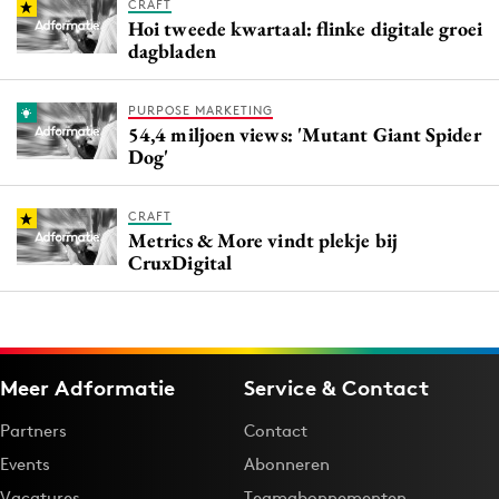
CRAFT
Hoi tweede kwartaal: flinke digitale groei
dagbladen
PURPOSE MARKETING
54,4 miljoen views: 'Mutant Giant Spider
Dog'
CRAFT
Metrics & More vindt plekje bij
CruxDigital
Meer Adformatie
Service & Contact
Partners
Contact
Events
Abonneren
Vacatures
Teamabonnementen