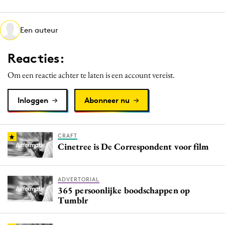
Media
Merkstrategie
Een auteur
PR
Reacties:
Programmatic
Purpose Marketing
Om een reactie achter te laten is een account vereist.
Reputatie & crisis
Inloggen
Abonneer nu
CRAFT
Cinetree is De Correspondent voor film
ADVERTORIAL
365 persoonlijke boodschappen op
Tumblr