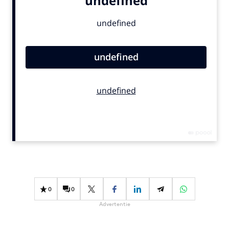
Bureaus
Campagnes
Carriere
Contentmarketing
Craft
Customer Experience
Data & Insights
Design
Digital transformation
Diversiteit
Effectiviteit
Gedragsverandering
0
0
Influencer marketing
Advertentie
Interne communicatie
Martech