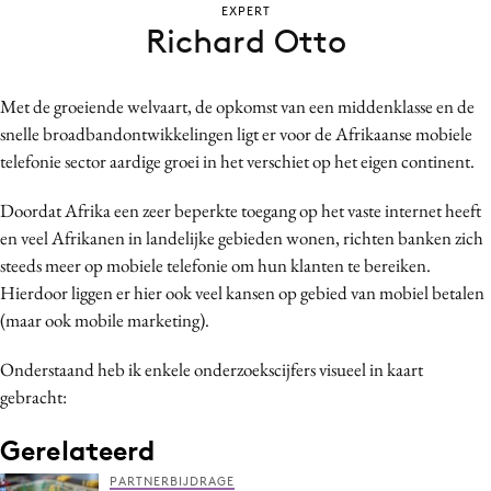
EXPERT
Bureaus
Richard Otto
Campagnes
Carriere
Met de groeiende welvaart, de opkomst van een middenklasse en de
Contentmarketing
snelle broadbandontwikkelingen ligt er voor de Afrikaanse mobiele
Craft
telefonie sector aardige groei in het verschiet op het eigen continent.
Customer Experience
Doordat Afrika een zeer beperkte toegang op het vaste internet heeft
Data & Insights
en veel Afrikanen in landelijke gebieden wonen, richten banken zich
Design
steeds meer op mobiele telefonie om hun klanten te bereiken.
Digital transformation
Hierdoor liggen er hier ook veel kansen op gebied van mobiel betalen
Diversiteit
(maar ook mobile marketing).
Effectiviteit
Onderstaand heb ik enkele onderzoekscijfers visueel in kaart
Gedragsverandering
gebracht:
Influencer marketing
Gerelateerd
Interne communicatie
Martech
PARTNERBIJDRAGE