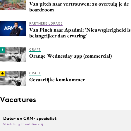
Van pitch naar vertrouwen: zo overtuig je de
Media
boardroom
Merkstrategie
PR
PARTNERBIJDRAGE
Van Pinch naar Apadmi: 'Nieuwsgierigheid is
Programmatic
belangrijker dan ervaring'
Purpose Marketing
Reputatie & crisis
CRAFT
Orange Wednesday app (commercial)
CRAFT
Gevaarlijke komkommer
Vacatures
Data- en CRM- specialist
Stichting Proefdiervrij