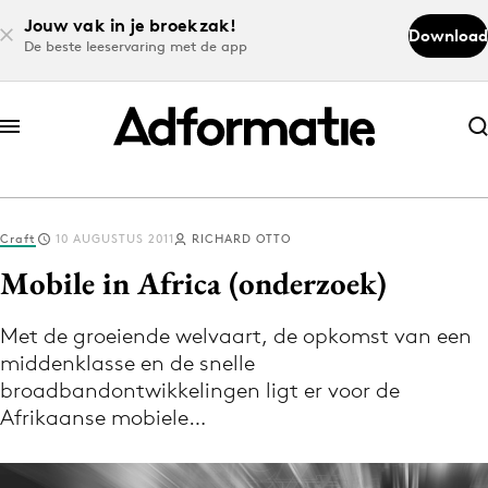
Jouw vak in je broekzak!
Download
De beste leeservaring met de app
Abonneer nu
Abonneer nu
Craft
10 AUGUSTUS 2011
RICHARD OTTO
Log in
Mobile in Africa (onderzoek)
Met de groeiende welvaart, de opkomst van een
Download de app
middenklasse en de snelle
Volg het laatste nieuws via de Adformatie
broadbandontwikkelingen ligt er voor de
Nieuws app
Afrikaanse mobiele…