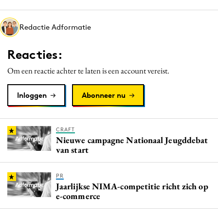
Media
Merkstrategie
Redactie Adformatie
PR
Reacties:
Programmatic
Purpose Marketing
Om een reactie achter te laten is een account vereist.
Reputatie & crisis
Inloggen
Abonneer nu
CRAFT
Nieuwe campagne Nationaal Jeugddebat
van start
PR
Jaarlijkse NIMA-competitie richt zich op
e-commerce