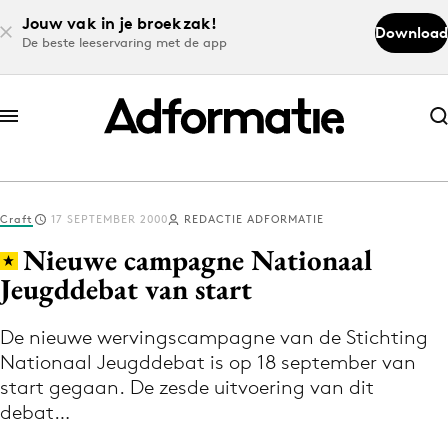
Jouw vak in je broekzak!
Download
De beste leeservaring met de app
Abonneer nu
Abonneer nu
Craft
17 SEPTEMBER 2000
REDACTIE ADFORMATIE
Log in
Nieuwe campagne Nationaal
Jeugddebat van start
Download de app
Volg het laatste nieuws via de Adformatie
De nieuwe wervingscampagne van de Stichting
Nationaal Jeugddebat is op 18 september van
Nieuws app
start gegaan. De zesde uitvoering van dit
debat…