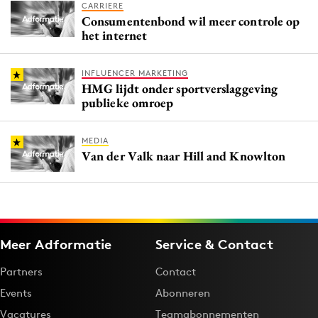
CARRIERE
Consumentenbond wil meer controle op
het internet
INFLUENCER MARKETING
HMG lijdt onder sportverslaggeving
publieke omroep
MEDIA
Van der Valk naar Hill and Knowlton
Meer Adformatie
Service & Contact
Partners
Contact
Events
Abonneren
Vacatures
Teamabonnementen