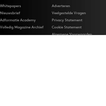
Whitepapers
Adverteren
Nieuwsbrief
Veelgestelde Vragen
Adformatie Academy
Privacy Statement
Volledig Magazine Archief
Cookie Statement
Algemene Voorwaarden
Onze app
Maak Adformatie.nl je
Google-favoriet
Privacyinstellingen
Download de
Adformatie Nieuws App