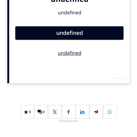
Bureaus
Campagnes
Carriere
Contentmarketing
Craft
Customer Experience
Data & Insights
Design
Digital transformation
Diversiteit
Effectiviteit
Gedragsverandering
0
0
Influencer marketing
Advertentie
Interne communicatie
Martech