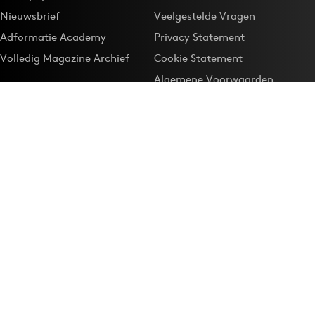
Nieuwsbrief
Veelgestelde Vragen
Adformatie Academy
Privacy Statement
Volledig Magazine Archief
Cookie Statement
Algemene Voorwaarden
Onze app
Maak Adformatie.nl je
Google-favoriet
Privacyinstellingen
Download de
Adformatie Nieuws App