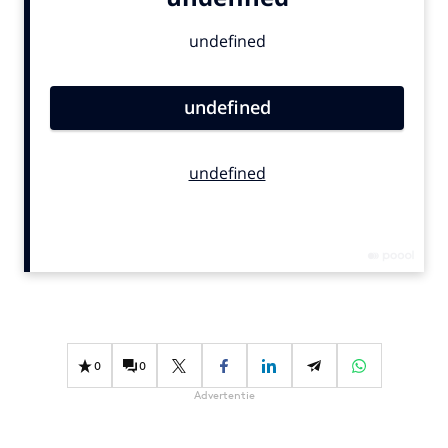
Bureaus
Campagnes
Carriere
Contentmarketing
Craft
Customer Experience
Data & Insights
Design
Digital transformation
Diversiteit
Effectiviteit
Gedragsverandering
0
0
Influencer marketing
Advertentie
Interne communicatie
Martech