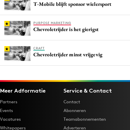
T-Mobile blijft sponsor wielersport
PURPOSE MARKETING
Chevroletrijder is het gierigst
CRAFT
Chevroletrijder minst vrijgevig
Meer Adformatie
Service & Contact
Partners
Contact
Events
Abonneren
Vacatures
Teamabonnementen
Whitepapers
Adverteren