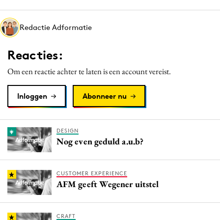
Media
Merkstrategie
Redactie Adformatie
PR
Reacties:
Programmatic
Purpose Marketing
Om een reactie achter te laten is een account vereist.
Reputatie & crisis
Inloggen
Abonneer nu
DESIGN
Nog even geduld a.u.b?
CUSTOMER EXPERIENCE
AFM geeft Wegener uitstel
CRAFT