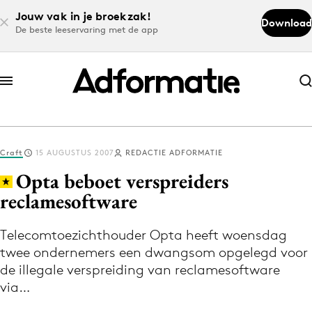
Jouw vak in je broekzak!
Download
De beste leeservaring met de app
Abonneer nu
Abonneer nu
Craft
15 AUGUSTUS 2007
REDACTIE ADFORMATIE
Log in
Opta beboet verspreiders
reclamesoftware
Download de app
Volg het laatste nieuws via de Adformatie
Telecomtoezichthouder Opta heeft woensdag
twee ondernemers een dwangsom opgelegd voor
Nieuws app
de illegale verspreiding van reclamesoftware
via…