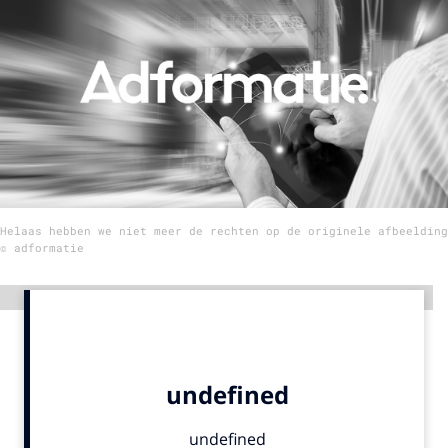
Menu
Home
9 sept: GenAI-training
12 nov: MarketingLive!
Adverteren
Helaas hebben we niet meer de rechten op de originele afbeelding
Events
© adformatie
Opleidingen
Vacatures
Advertentie
Academy
Partners
Topics
Artificial Intelligence