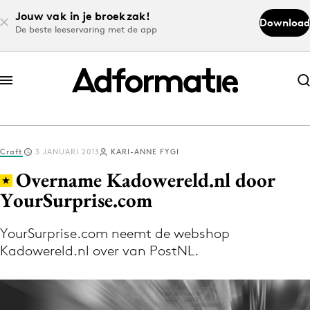
Jouw vak in je broekzak!
Download
De beste leeservaring met de app
Abonneer nu
Abonneer nu
Craft
3 JANUARI 2013
KARI-ANNE FYGI
Log in
Overname Kadowereld.nl door
YourSurprise.com
Download de app
Volg het laatste nieuws via de Adformatie
YourSurprise.com neemt de webshop
Kadowereld.nl over van PostNL.
Nieuws app