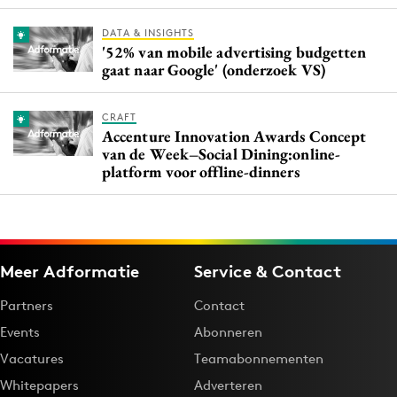
DATA & INSIGHTS
'52% van mobile advertising budgetten
gaat naar Google' (onderzoek VS)
CRAFT
Accenture Innovation Awards Concept
van de Week–Social Dining:online-
platform voor offline-dinners
Meer Adformatie
Service & Contact
Partners
Contact
Events
Abonneren
Vacatures
Teamabonnementen
Whitepapers
Adverteren