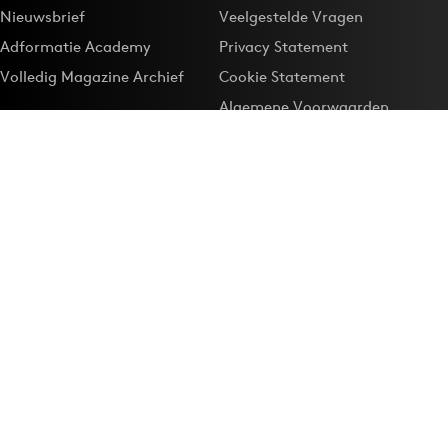
Nieuwsbrief
Veelgestelde Vragen
Adformatie Academy
Privacy Statement
Volledig Magazine Archief
Cookie Statement
Algemene Voorwaarden
Onze app
Maak Adformatie.nl je
Google-favoriet
Privacyinstellingen
Download de
Adformatie Nieuws App