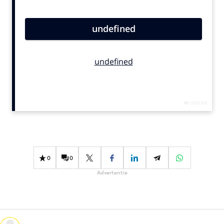
Bureaus
Campagnes
Carriere
Contentmarketing
Craft
Customer Experience
Data & Insights
Design
Digital transformation
Diversiteit
0
0
Effectiviteit
Advertentie
Gedragsverandering
Influencer marketing
Interne communicatie
Martech