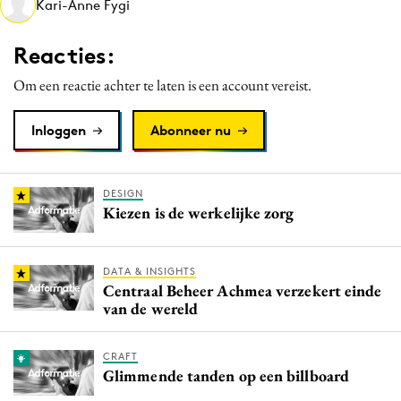
Kari-Anne Fygi
Media
Merkstrategie
Reacties:
PR
Om een reactie achter te laten is een account vereist.
Programmatic
Purpose Marketing
Inloggen
Abonneer nu
Reputatie & crisis
DESIGN
Kiezen is de werkelijke zorg
DATA & INSIGHTS
Centraal Beheer Achmea verzekert einde
van de wereld
CRAFT
Glimmende tanden op een billboard