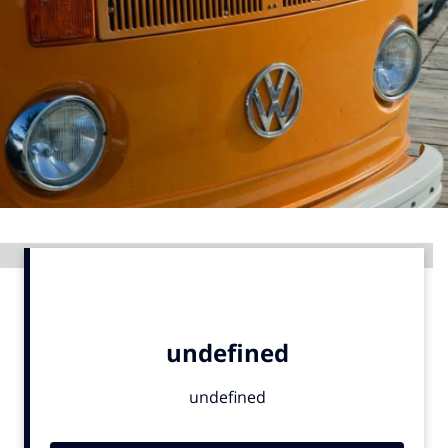
Menu
Home
9 sept: GenAI-training
12 nov: MarketingLive!
Adverteren
Events
Advertentie
Opleidingen
Vacatures
Academy
Partners
Topics
Artificial Intelligence