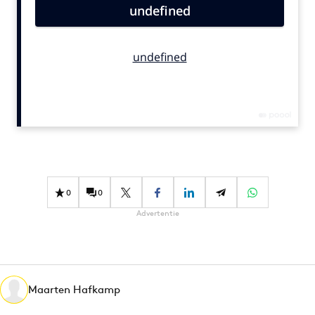
Bureaus
Campagnes
Carriere
Contentmarketing
Craft
Customer Experience
Data & Insights
Design
Digital transformation
0
0
Diversiteit
Advertentie
Effectiviteit
Gedragsverandering
Influencer marketing
Interne communicatie
Maarten Hafkamp
Martech