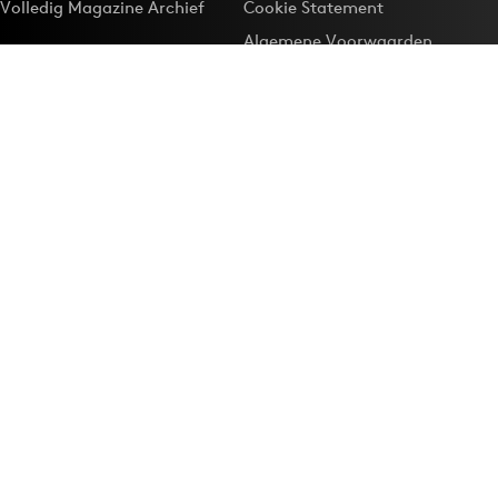
Volledig Magazine Archief
Cookie Statement
Algemene Voorwaarden
Onze app
Maak Adformatie.nl je
Google-favoriet
Privacyinstellingen
Download de
Adformatie Nieuws App