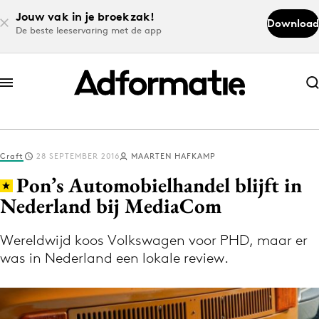
Jouw vak in je broekzak!
Download
De beste leeservaring met de app
Abonneer nu
Abonneer nu
Craft
28 SEPTEMBER 2016
MAARTEN HAFKAMP
Log in
Pon’s Automobielhandel blijft in
Nederland bij MediaCom
Download de app
Volg het laatste nieuws via de Adformatie
Wereldwijd koos Volkswagen voor PHD, maar er
was in Nederland een lokale review.
Nieuws app