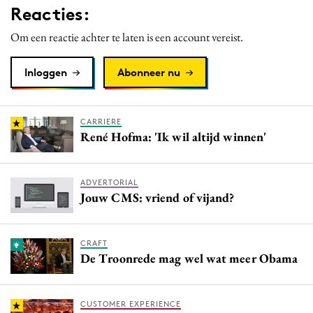
Reacties:
Media
Merkstrategie
Om een reactie achter te laten is een account vereist.
PR
Inloggen
Abonneer nu
Programmatic
Purpose Marketing
Reputatie & crisis
CARRIERE
René Hofma: 'Ik wil altijd winnen'
ADVERTORIAL
Jouw CMS: vriend of vijand?
CRAFT
De Troonrede mag wel wat meer Obama
CUSTOMER EXPERIENCE