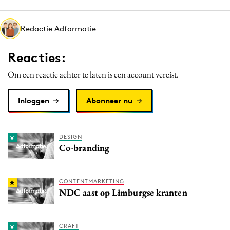
Media
Merkstrategie
Redactie Adformatie
PR
Reacties:
Programmatic
Purpose Marketing
Om een reactie achter te laten is een account vereist.
Reputatie & crisis
Inloggen
Abonneer nu
DESIGN
Co-branding
CONTENTMARKETING
NDC aast op Limburgse kranten
CRAFT