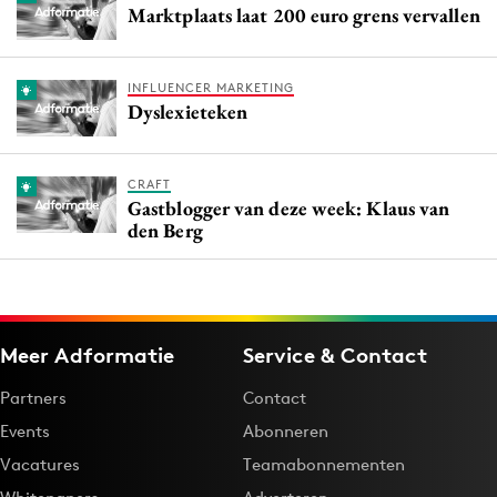
Marktplaats laat 200 euro grens vervallen
INFLUENCER MARKETING
Dyslexieteken
CRAFT
Gastblogger van deze week: Klaus van
den Berg
Meer Adformatie
Service & Contact
Partners
Contact
Events
Abonneren
Vacatures
Teamabonnementen