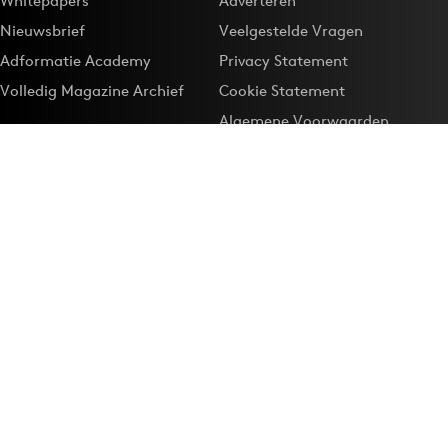
Whitepapers
Adverteren
Nieuwsbrief
Veelgestelde Vragen
Adformatie Academy
Privacy Statement
Volledig Magazine Archief
Cookie Statement
Algemene Voorwaarden
Onze app
Maak Adformatie.nl je
Google-favoriet
Privacyinstellingen
Download de
Adformatie Nieuws App