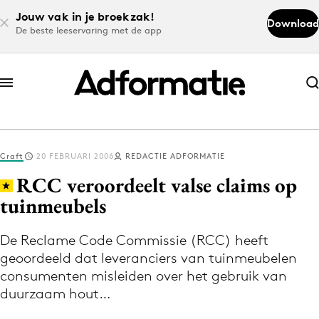
Jouw vak in je broekzak!
Download
De beste leeservaring met de app
Abonneer nu
Abonneer nu
Craft
20 FEBRUARI 2006
REDACTIE ADFORMATIE
Log in
RCC veroordeelt valse claims op
tuinmeubels
Download de app
Volg het laatste nieuws via de Adformatie
De Reclame Code Commissie (RCC) heeft
geoordeeld dat leveranciers van tuinmeubelen
Nieuws app
consumenten misleiden over het gebruik van
duurzaam hout…