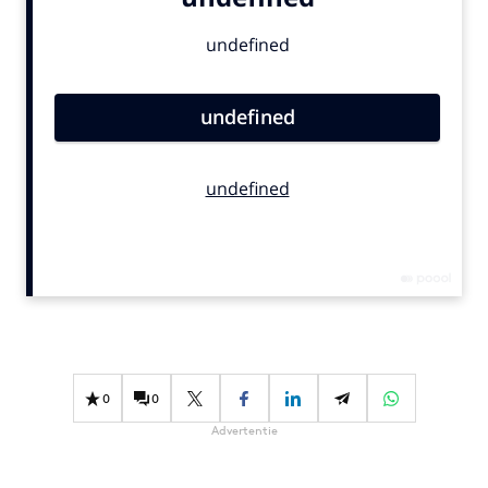
Bureaus
Campagnes
Carriere
Contentmarketing
Craft
Customer Experience
Data & Insights
Design
Digital transformation
Diversiteit
Effectiviteit
Gedragsverandering
0
0
Influencer marketing
Advertentie
Interne communicatie
Martech