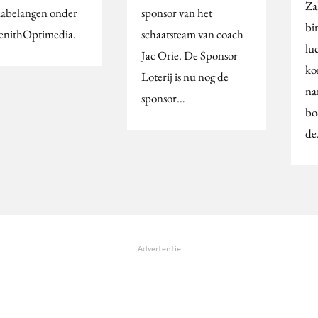
Za
abelangen onder
sponsor van het
bi
ZenithOptimedia.
schaatsteam van coach
lu
Jac Orie. De Sponsor
ko
Loterij is nu nog de
na
sponsor…
bo
d
Advertentie