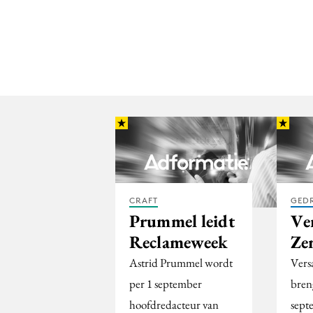
CRAFT
GED
Prummel leidt
Ver
Reclameweek
Ze
Astrid Prummel wordt
Vers
per 1 september
bren
hoofdredacteur van
sept