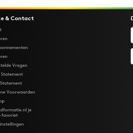
ce & Contact
t
ren
bonnementen
eren
stelde Vragen
y Statement
 Statement
ne Voorwaarden
pp
dformatie.nl je
-favoriet
instellingen