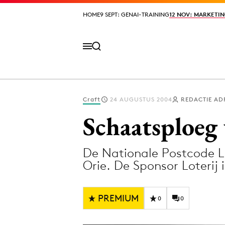
HOME
HOME
9 SEPT: GENAI-TRAINING
9 SEPT: GENAI-TRAINING
12 NOV: MARKETIN
12 NOV: MARKETIN
Craft
24 AUGUSTUS 2004
REDACTIE AD
Volg het laatste nieuws via de Adformatie N
Schaatsploeg 
De Nationale Postcode L
Topics
Orie. De Sponsor Loterij
Artificial Intelligence
Design
Bureaus
Digital transf
PREMIUM
0
0
Campagnes
Diversiteit