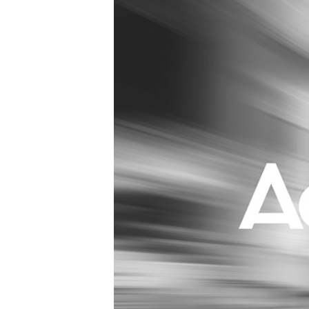
Carriere
Effectiviteit
Contentmarketing
Gedragsverand
Craft
Influencer mar
Customer Experience
Interne commu
Data & Insights
Martech