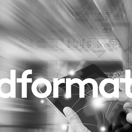
Programmatic
ering
Purpose Marketing
keting
Reputatie & crisis
nicatie