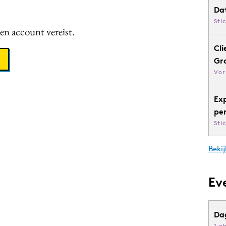
Da
Sti
een account vereist.
Cli
Gr
Vor
Ex
pe
Sti
Bekij
Ev
Da
1 o