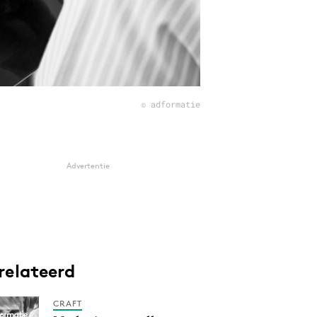
© adformatie
Advertentie
relateerd
CRAFT