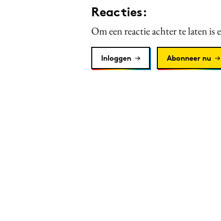
Reacties:
Om een reactie achter te laten is 
Inloggen
Abonneer nu