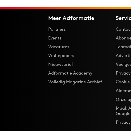
Meer Adformatie
Servi
Partners
Contac
Events
Abonne
Vacatures
Teama
Whitepapers
Advert
Nieuwsbrief
Veelge
Adformatie Academy
Privac
Volledig Magazine Archief
Cookie
Algeme
Onze a
Maak A
Google
Privacy