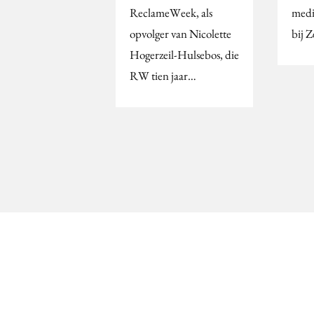
ReclameWeek, als
medi
opvolger van Nicolette
bij 
Hogerzeil-Hulsebos, die
RW tien jaar…