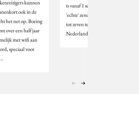
kenreizigers kunnen
is vanaf 1 september als
nnenkort ook in de
'echte' zender van zeven
cht het net op. Boeing
tot zeven te zien op
mt over een half jaar
Nederland 3.
melijk met wifi aan
ord, speciaal voor
e…