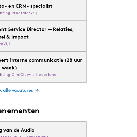
ta- en CRM- specialist
chting Proefdiervrij
ent Service Director — Relaties,
oei & Impact
mVijf
pert interne communicatie (28 uur
r week)
chting CliniClowns Nederland
k alle vacatures
enementen
g van de Audio
ktober 2026 · Adformatie