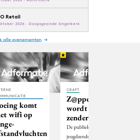
O Retail
oktober 2026 · Doopsgezinde Singelkerk
jk alle evenementen
TERNE
CRAFT
MMUNICATIE
Z@ppelin
oeing komt
wordt “echte
et wifi op
zender
ange-
De publieke
fstandvluchten
jeugdzender Z@ppelin