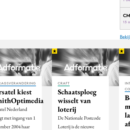
CM
13 
Beki
RAGSVERANDERING
CRAFT
IN
CO
satel kiest
Schaatsploeg
B
nithOptimedia
wisselt van
m
loterij
atel Nederland
l
gt met ingang van 1
De Nationale Postcode
a
ember 2004 haar
Loterij is de nieuwe