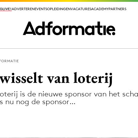
GLIVE!
GLIVE!
ADVERTEREN
ADVERTEREN
EVENTS
EVENTS
OPLEIDINGEN
OPLEIDINGEN
VACATURES
VACATURES
ACADEMY
ACADEMY
PARTNERS
PARTNERS
FORMATIE
ieuws app
wisselt van loterij
oterij is de nieuwe sponsor van het sc
 is nu nog de sponsor…
Media
ormation
Merkstrategie
PR