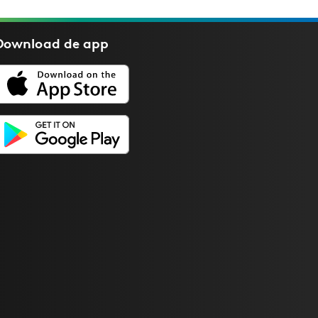
Download de
app