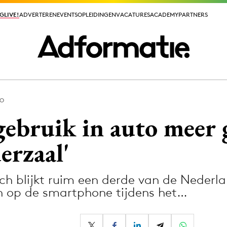
GLIVE!
GLIVE!
ADVERTEREN
ADVERTEREN
EVENTS
EVENTS
OPLEIDINGEN
OPLEIDINGEN
VACATURES
VACATURES
ACADEMY
ACADEMY
PARTNERS
PARTNERS
TO
ieuws app
ebruik in auto meer 
erzaal'
ch blijkt ruim een derde van de Nederl
Media
en op de smartphone tijdens het…
ormation
Merkstrategie
PR