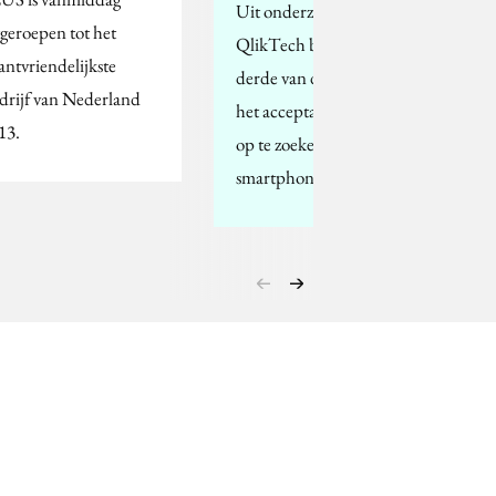
Uit onderzoek van
tgeroepen tot het
QlikTech blijkt ruim een
antvriendelijkste
derde van de Nederlanders
drijf van Nederland
het acceptabel vind om iets
13.
op te zoeken op de
smartphone tijdens het…