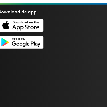
Download de
app