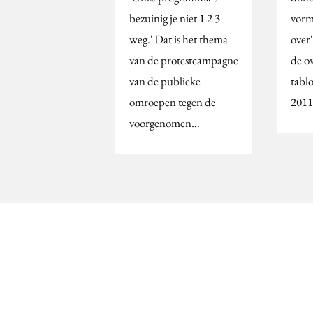
bezuinig je niet 1 2 3
vorm
weg.' Dat is het thema
over'
van de protestcampagne
de o
van de publieke
tabl
omroepen tegen de
2011
voorgenomen…