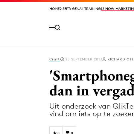
HOME
HOME
9 SEPT: GENAI-TRAINING
9 SEPT: GENAI-TRAINING
12 NOV: MARKETIN
12 NOV: MARKETIN
Craft
25 SEPTEMBER 2013
RICHARD OT
Volg het laatste nieuws via de Adformatie N
'Smartphoneg
dan in vergad
Topics
Uit onderzoek van QlikTe
Artificial Intelligence
Design
vind om iets op te zoek
Bureaus
Digital transf
Campagnes
Diversiteit
0
0