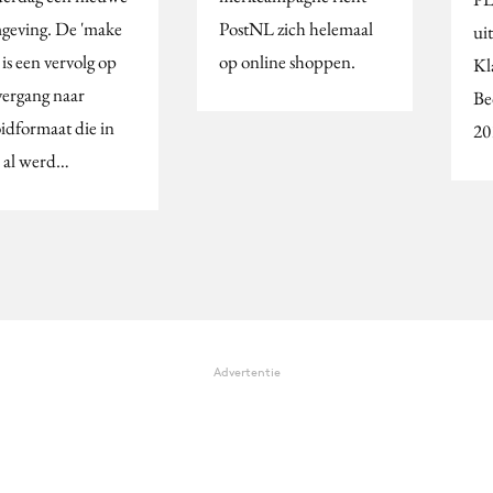
geving. De 'make
PostNL zich helemaal
ui
 is een vervolg op
op online shoppen.
Kl
vergang naar
Be
oidformaat die in
20
 al werd…
Advertentie