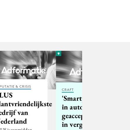
PUTATIE & CRISIS
CRAFT
LUS
'Smartphonegebruik
lantvriendelijkste
in auto meer
edrijf van
geaccepteerd dan
ederland
in vergaderzaal'
US is vanmiddag