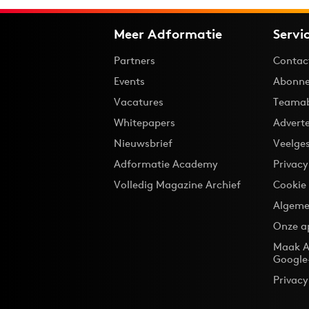
Meer Adformatie
Servi
Partners
Contac
Events
Abonne
Vacatures
Teama
Whitepapers
Advert
Nieuwsbrief
Veelge
Adformatie Academy
Privac
Volledig Magazine Archief
Cookie
Algeme
Onze a
Maak A
Google
Privacy