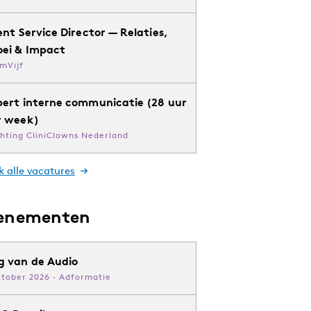
ent Service Director — Relaties,
oei & Impact
mVijf
pert interne communicatie (28 uur
r week)
chting CliniClowns Nederland
k alle vacatures
enementen
g van de Audio
ktober 2026 · Adformatie