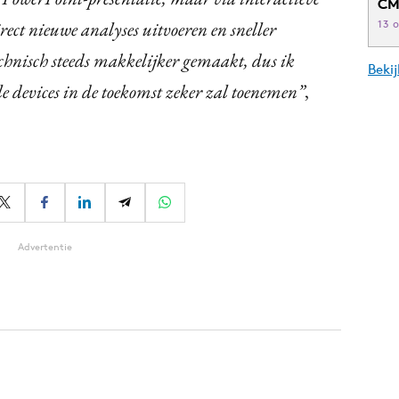
CM
ct nieuwe analyses uitvoeren en sneller
13 
echnisch steeds makkelijker gemaakt, dus ik
Beki
e devices in de toekomst zeker zal toenemen”
,
Advertentie