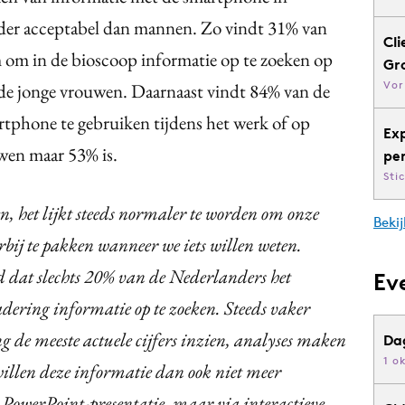
inder acceptabel dan mannen. Zo vindt 31% van
Cli
 om in de bioscoop informatie op te zoeken op
Gr
Vor
de jonge vrouwen. Daarnaast vindt 84% van de
tphone te gebruiken tijdens het werk of op
Ex
uwen maar 53% is.
pe
Sti
en, het lijkt steeds normaler te worden om onze
Bekij
bij te pakken wanneer we iets willen weten.
 dat slechts 20% van de Nederlanders het
Ev
adering informatie op te zoeken. Steeds vaker
ng de meeste actuele cijfers inzien, analyses maken
Da
1 o
illen deze informatie dan ook niet meer
e PowerPoint-presentatie, maar via interactieve