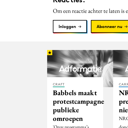
Om een reactie achter te laten is 
Inloggen
Abonneer nu
CRAFT
CARR
Babbels maakt
N
protestcampagne
pre
publieke
ni
omroepen
NRC 
'Onze programma’s
dond