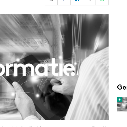
Programmatic
ering
Purpose Marketing
keting
Reputatie & crisis
nicatie
Ge