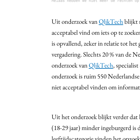
Helaas hebben we niet meer de rechten op
Uit onderzoek van
QlikTech
blijkt
acceptabel vind om iets op te zoeke
is opvallend, zeker in relatie tot h
vergadering. Slechts 20 % van de Ned
onderzoek van
QlikTech
, specialis
onderzoek is ruim 550 Nederlandse 
niet acceptabel vinden om informat
Uit het onderzoek blijkt verder da
(18-29 jaar) minder ingeburgerd is
leeftijdscategorie vinden het opzo