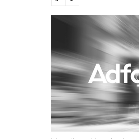
Carriere
Effectiviteit
Contentmarketing
Gedragsverand
Craft
Influencer mar
Customer Experience
Interne commu
Data & Insights
Martech