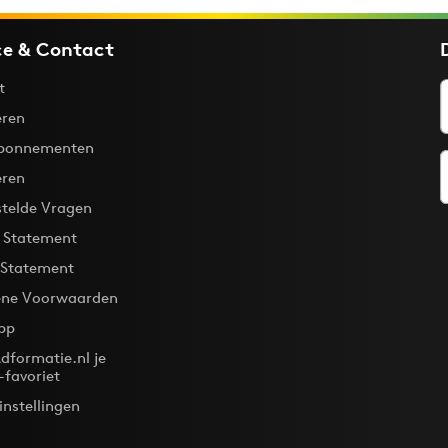
ce & Contact
t
ren
bonnementen
eren
stelde Vragen
y Statement
 Statement
ne Voorwaarden
pp
dformatie.nl je
-favoriet
instellingen