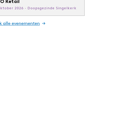
O Retail
oktober 2026 · Doopsgezinde Singelkerk
jk alle evenementen