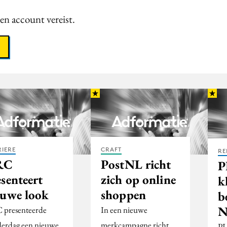
een account vereist.
IERE
CRAFT
RE
RC
PostNL richt
P
senteert
zich op online
k
euwe look
shoppen
b
N
presenteerde
In een nieuwe
erdag een nieuwe
merkcampagne richt
PL