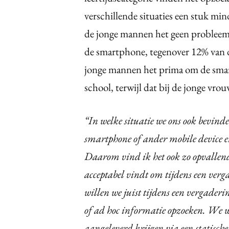
verschillende situaties een stuk m
de jonge mannen het geen probleem
de smartphone, tegenover 12% van 
jonge mannen het prima om de smar
school, terwijl dat bij de jonge vro
“In welke situatie we ons ook bevind
smartphone of ander mobile device er
Daarom vind ik het ook zo opvallend
acceptabel vindt om tijdens een verg
willen we juist tijdens een vergaderi
of ad hoc informatie opzoeken. We w
aangeleverd krijgen via een statisch