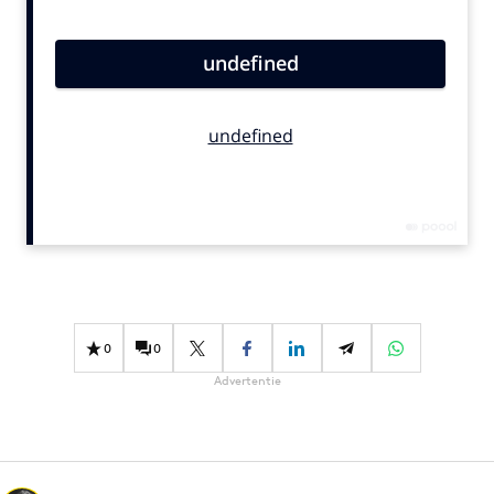
Bureaus
Campagnes
Carriere
Contentmarketing
Craft
Customer Experience
Data & Insights
Design
Digital transformation
Diversiteit
0
0
Effectiviteit
Advertentie
Gedragsverandering
Influencer marketing
Interne communicatie
Martech