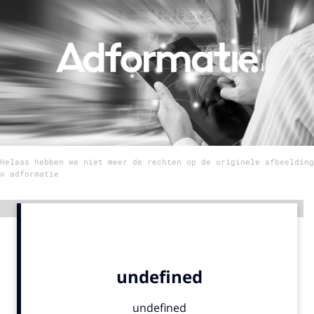
Menu
Home
9 sept: GenAI-training
12 nov: MarketingLive!
Adverteren
Helaas hebben we niet meer de rechten op de originele afbeelding
Events
© adformatie
Opleidingen
Vacatures
Advertentie
Academy
Partners
Topics
Artificial Intelligence