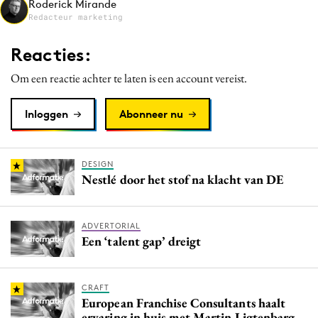
Roderick Mirande
Media
Redacteur marketing
Merkstrategie
Reacties:
PR
Om een reactie achter te laten is een account vereist.
Programmatic
Purpose Marketing
Inloggen
Abonneer nu
Reputatie & crisis
DESIGN
Nestlé door het stof na klacht van DE
ADVERTORIAL
Een ‘talent gap’ dreigt
CRAFT
European Franchise Consultants haalt
ervaring in huis met Martin Ligtenbarg