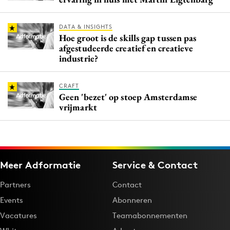
DATA & INSIGHTS
Hoe groot is de skills gap tussen pas
afgestudeerde creatief en creatieve
industrie?
CRAFT
Geen 'bezet' op stoep Amsterdamse
vrijmarkt
Meer Adformatie
Service & Contact
Partners
Contact
Events
Abonneren
Vacatures
Teamabonnementen