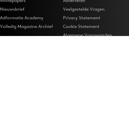
Whitepapers
Adverteren
Nieuwsbrief
Veelgestelde Vragen
Adformatie Academy
Privacy Statement
Volledig Magazine Archief
Cookie Statement
Algemene Voorwaarden
Onze app
Maak Adformatie.nl je
Google-favoriet
Privacyinstellingen
Download de
Adformatie Nieuws App