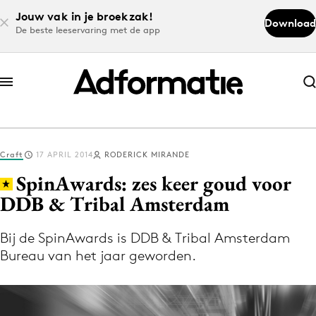
Jouw vak in je broekzak!
Download
De beste leeservaring met de app
Abonneer nu
Abonneer nu
Craft
17 APRIL 2014
RODERICK MIRANDE
Log in
SpinAwards: zes keer goud voor
DDB & Tribal Amsterdam
Download de app
Volg het laatste nieuws via de Adformatie
Bij de SpinAwards is DDB & Tribal Amsterdam
Bureau van het jaar geworden.
Nieuws app