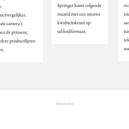
Springer komt volgende
wo
e
maand met een nieuwe
ni
uctvergelijker.
kwaliteitskrant op
sa
tale camera’s
tabloidformaat.
tu
en de primeur,
tel
dere productlijnen
ma
en.
Advertentie