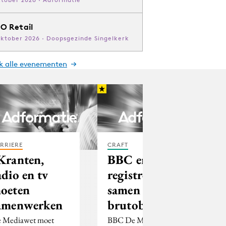
O Retail
oktober 2026 · Doopsgezinde Singelkerk
jk alle evenementen
RRIERE
CRAFT
Kranten,
BBC en IAB
adio en tv
registreren
oeten
samen
amenwerken
brutobestedingen
 Mediawet moet
BBC De Media en