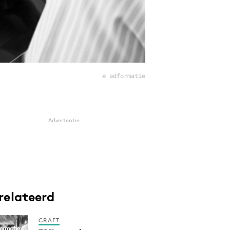
© adformatie
Advertentie
relateerd
CRAFT