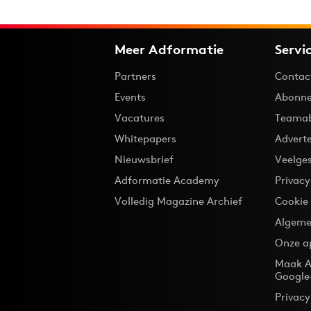
Meer Adformatie
Servi
Partners
Contac
Events
Abonne
Vacatures
Teama
Whitepapers
Advert
Nieuwsbrief
Veelge
Adformatie Academy
Privac
Volledig Magazine Archief
Cookie
Algeme
Onze a
Maak A
Google
Privacy