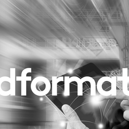
Programmatic
ering
Purpose Marketing
keting
Reputatie & crisis
nicatie