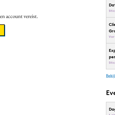
Da
Sti
een account vereist.
Cli
Gr
Vor
Ex
pe
Sti
Bekij
Ev
Da
1 o