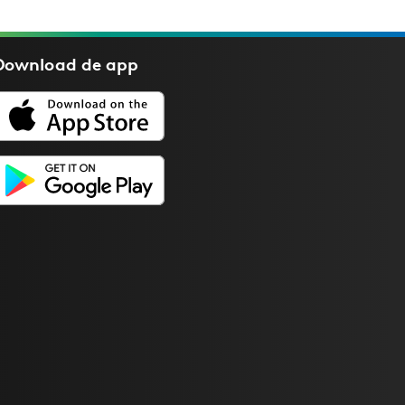
Download de
app