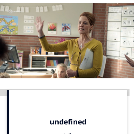
Menu
Home
9 sept: GenAI-training
12 nov: MarketingLive!
Adverteren
Events
Opleidingen
Vacatures
Advertentie
Academy
Partners
Topics
Artificial Intelligence