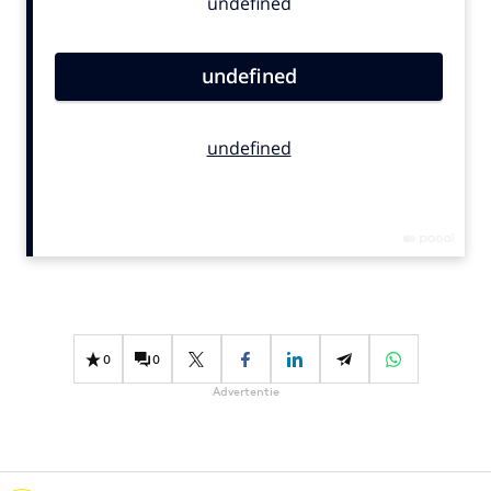
Bureaus
Campagnes
Carriere
Contentmarketing
Craft
Customer Experience
Data & Insights
Design
Digital transformation
Diversiteit
Effectiviteit
0
0
Gedragsverandering
Advertentie
Influencer marketing
Interne communicatie
Martech