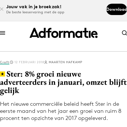
Jouw vak in je broekzak!
Download
De beste leeservaring met de app
Abonneer nu
Abonneer nu
Craft
12 FEBRUARI 2018
MAARTEN HAFKAMP
Log in
Ster: 8% groei nieuwe
adverteerders in januari, omzet blijft
gelijk
Download de app
Volg het laatste nieuws via de Adformatie
Het nieuwe commerciële beleid heeft Ster in de
Nieuws app
eerste maand van het jaar een groei van ruim 8
procent ten opzichte van 2017 opgeleverd.