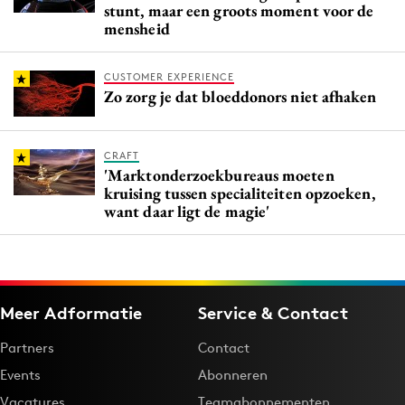
stunt, maar een groots moment voor de
mensheid
CUSTOMER EXPERIENCE
Zo zorg je dat bloeddonors niet afhaken
CRAFT
'Marktonderzoekbureaus moeten
kruising tussen specialiteiten opzoeken,
want daar ligt de magie'
Meer Adformatie
Service & Contact
Partners
Contact
Events
Abonneren
Vacatures
Teamabonnementen