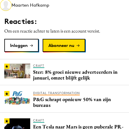
Maarten Hafkamp
Media
Merkstrategie
Reacties:
PR
Om een reactie achter te laten is een account vereist.
Programmatic
Purpose Marketing
Inloggen
Abonneer nu
Reputatie & crisis
CRAFT
Ster: 8% groei nieuwe adverteerders in
januari, omzet blijft gelijk
DIGITAL TRANSFORMATION
P&G schrapt opnieuw 50% van zijn
bureaus
CRAFT
Een Tesla naar Mars is geen puberale PR-