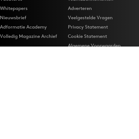
Whitepapers
Adverteren
Nieuwsbrief
Veelgestelde Vragen
Adformatie Academy
Privacy Statement
Volledig Magazine Archief
Cookie Statement
Algemene Voorwaarden
Onze app
Maak Adformatie.nl je
Google-favoriet
Privacyinstellingen
Download de
Adformatie Nieuws App