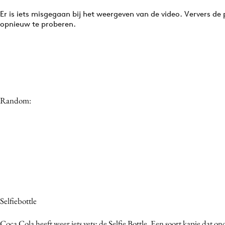
Er is iets misgegaan bij het weergeven van de video. Ververs de
opnieuw te proberen.
Random:
Selfiebottle
Coca Cola heeft weer iets vets: de Selfie Bottle. Een soort kapje dat on