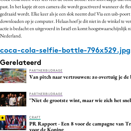
past. In het kapje zit een camera die wordt geactiveerd wanneer de fle
gedraaid wordt. Elke keer als je een slok neemt dus! Via een usb-poort z
downloaden op je computer. Helaas hoef je dit niet in de winkel te v
actie is bedacht en uitgevoerd in Israël en komt hoogstwaarschijnlijk n
Nederland.
coca-cola-selfie-bottle-796x529.jpg
Gerelateerd
PARTNERBIJDRAGE
Van pitch naar vertrouwen: zo overtuig je d
PARTNERBIJDRAGE
''Niet de grootste wint, maar wie zich het sne
CRAFT
PR Rapport - Een 8 voor de campagne van T
voor de Koning