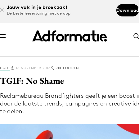
Jouw vak in je broekzak!
Download
De beste leeservaring met de app
Abonneer nu
Abonneer nu
Craft
18 NOVEMBER 2016
RIK LOOIJEN
Log in
TGIF: No Shame
Reclamebureau Brandfighters geeft je een boost i
Download de app
door de laatste trends, campagnes en creative id
Volg het laatste nieuws via de Adformatie
te delen.
Nieuws app