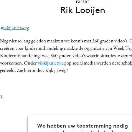
EXPERT
Bureaus
Rik Looijen
Campagnes
Carriere
#ikkijknietweg
Contentmarketing
Nog niet zo lang geleden maakten we kennis met 360 graden video’s. 
Craft
creëren voor kindermishandeling maakte de organisatie van Week Te
Customer Experience
Kindermishandeling twee 360 graden video’s waarin situaties te zien zi
Data & Insights
voorkomen. Onder
#ikkijknietweg
op social media werden deze schok
Design
gedeeld. Zie hieronder. Kijk jij weg?
Digital transformation
Diversiteit
Effectiviteit
1.
Gedragsverandering
Influencer marketing
Interne communicatie
We hebben uw toestemming nodig
Martech