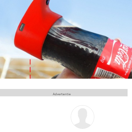
Menu
Home
9 sept: GenAI-training
12 nov: MarketingLive!
Adverteren
Events
Opleidingen
Vacatures
Advertentie
Academy
Partners
Topics
Artificial Intelligence