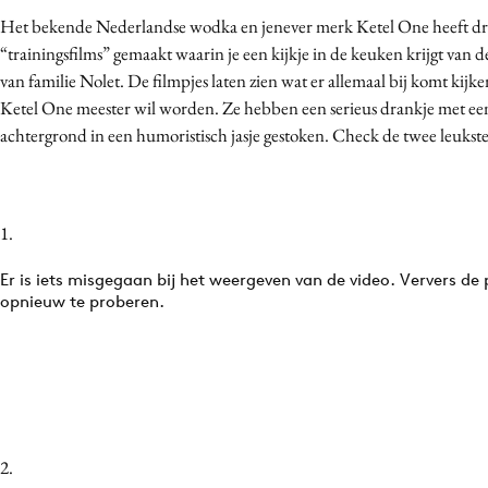
Het bekende Nederlandse wodka en jenever merk Ketel One heeft dri
“trainingsfilms” gemaakt waarin je een kijkje in de keuken krijgt van de 
van familie Nolet. De filmpjes laten zien wat er allemaal bij komt kijken
Ketel One meester wil worden. Ze hebben een serieus drankje met een
achtergrond in een humoristisch jasje gestoken. Check de twee leukste
1.
Er is iets misgegaan bij het weergeven van de video. Ververs de
opnieuw te proberen.
2.