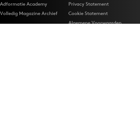
Adformatie Academy
Privacy Statement
Volledig Magazine Archief
Cookie Statement
Algemene Voorwaarden
Onze app
Maak Adformatie.nl je
Google-favoriet
Privacyinstellingen
Download de
Adformatie Nieuws App