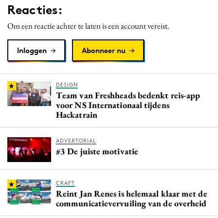
Reacties:
Media
Merkstrategie
Om een reactie achter te laten is een account vereist.
PR
Inloggen
Abonneer nu
Programmatic
Purpose Marketing
Reputatie & crisis
DESIGN
Team van Freshheads bedenkt reis-app
voor NS Internationaal tijdens
Hackatrain
ADVERTORIAL
#3 De juiste motivatie
CRAFT
Reint Jan Renes is helemaal klaar met de
communicatievervuiling van de overheid