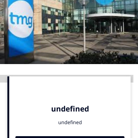
Menu
Home
9 sept: GenAI-training
12 nov: MarketingLive!
Adverteren
Events
Advertentie
Opleidingen
Vacatures
Academy
Partners
Topics
Artificial Intelligence