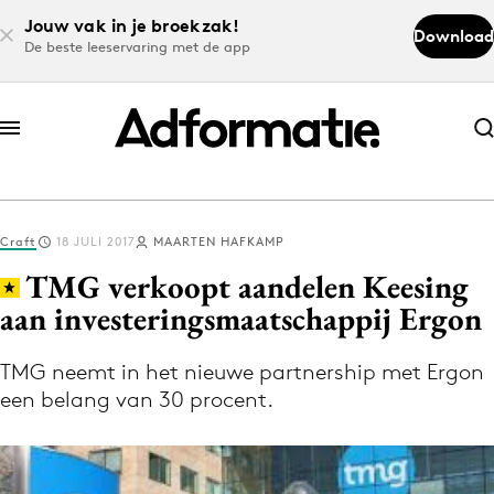
Jouw vak in je broekzak!
Download
De beste leeservaring met de app
Abonneer nu
Abonneer nu
Craft
18 JULI 2017
MAARTEN HAFKAMP
Log in
TMG verkoopt aandelen Keesing
aan investeringsmaatschappij Ergon
Download de app
Volg het laatste nieuws via de Adformatie
TMG neemt in het nieuwe partnership met Ergon
een belang van 30 procent.
Nieuws app