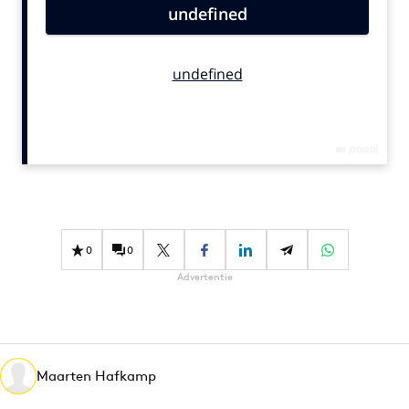
Bureaus
Campagnes
Carriere
Contentmarketing
Craft
Customer Experience
Data & Insights
Design
Digital transformation
0
0
Diversiteit
Advertentie
Effectiviteit
Gedragsverandering
Influencer marketing
Interne communicatie
Maarten Hafkamp
Martech