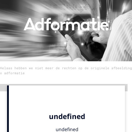
Menu
Home
9 sept: GenAI-training
12 nov: MarketingLive!
Adverteren
Helaas hebben we niet meer de rechten op de originele afbeelding
Events
© adformatie
Opleidingen
Vacatures
Advertentie
Academy
Partners
Topics
Artificial Intelligence