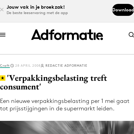
Jouw vak in je broekzak!
Download
De beste leeservaring met de app
Abonneer nu
Abonneer nu
Craft
28 APRIL 2008
REDACTIE ADFORMATIE
Log in
'Verpakkingsbelasting treft
consument'
Download de app
Volg het laatste nieuws via de Adformatie
Een nieuwe verpakkingsbelasting per 1 mei gaat
tot prijsstijgingen in de supermarkt leiden.
Nieuws app