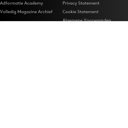
Adformatie Academy
Privacy Statement
Volledig Magazine Archief
Cookie Statement
Algemene Voorwaarden
Onze app
Maak Adformatie.nl je
Google-favoriet
Privacyinstellingen
Download de
Adformatie Nieuws App