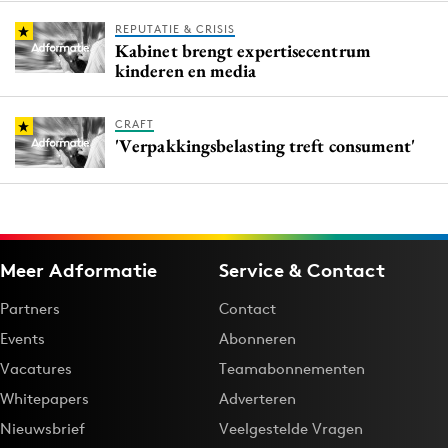
REPUTATIE & CRISIS
Kabinet brengt expertisecentrum
kinderen en media
CRAFT
'Verpakkingsbelasting treft consument'
Meer Adformatie
Service & Contact
Partners
Contact
Events
Abonneren
Vacatures
Teamabonnementen
Whitepapers
Adverteren
Nieuwsbrief
Veelgestelde Vragen