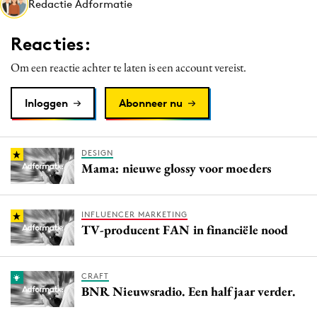
Redactie Adformatie
Media
Merkstrategie
Reacties:
PR
Om een reactie achter te laten is een account vereist.
Programmatic
Purpose Marketing
Inloggen
Abonneer nu
Reputatie & crisis
DESIGN
Mama: nieuwe glossy voor moeders
INFLUENCER MARKETING
TV-producent FAN in financiële nood
CRAFT
BNR Nieuwsradio. Een half jaar verder.