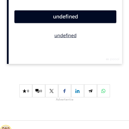
Bureaus
Campagnes
Carriere
Contentmarketing
Craft
Customer Experience
Data & Insights
Design
Digital transformation
Diversiteit
0
0
Effectiviteit
Advertentie
Gedragsverandering
Influencer marketing
Interne communicatie
Martech