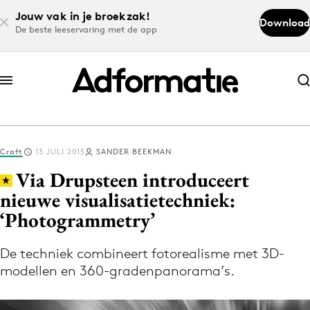
Jouw vak in je broekzak!
Download
De beste leeservaring met de app
Abonneer nu
Abonneer nu
Craft
13 JULI 2015
SANDER BEEKMAN
Log in
Via Drupsteen introduceert
nieuwe visualisatietechniek:
‘Photogrammetry’
Download de app
Volg het laatste nieuws via de Adformatie
De techniek combineert fotorealisme met 3D-
Nieuws app
modellen en 360-gradenpanorama’s.