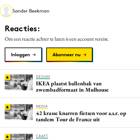
Media
Sander Beekman
Merkstrategie
PR
Reacties:
Programmatic
Om een reactie achter te laten is een account vereist.
Purpose Marketing
Reputatie & crisis
Inloggen
Abonneer nu
DESIGN
IKEA plaatst ballenbak van
zwembadformaat in Mulhouse
MEDIA
42 krasse knarren fietsen voor a.s.r. op
tandem Tour de France uit
CRAFT