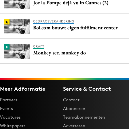
Joe la Pompe déjà vu in Cannes (2)
GEDRAGSVERANDERING
Bol.com bouwt eigen fulfilment center
CRAFT
Monkey see, monkey do
Meer Adformatie
Service & Contact
Partners
Contact
Events
Abonneren
Vacatures
Teamabonnementen
Whitepapers
Adverteren