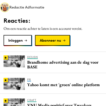
Media
Redactie Adformatie
Merkstrategie
Reacties:
PR
Programmatic
Om een reactie achter te laten is een account vereist.
Purpose Marketing
Inloggen
Abonneer nu
Reputatie & crisis
DESIGN
Brandhome advertising aan de slag voor
BASE
PR
Yahoo komt met 'groen' online platform
CRAFT
VNU Media positief over Tweakers