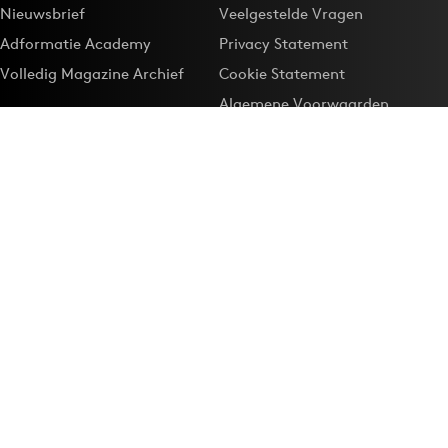
Nieuwsbrief
Veelgestelde Vragen
Adformatie Academy
Privacy Statement
Volledig Magazine Archief
Cookie Statement
Algemene Voorwaarden
Onze app
Maak Adformatie.nl je
Google-favoriet
Privacyinstellingen
Download de
Adformatie Nieuws App