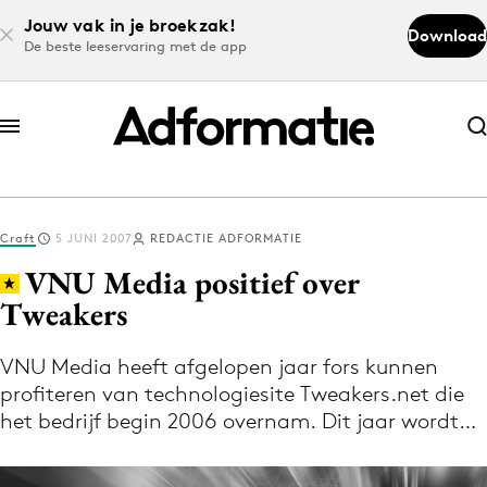
Jouw vak in je broekzak!
Download
De beste leeservaring met de app
Abonneer nu
Abonneer nu
Craft
5 JUNI 2007
REDACTIE ADFORMATIE
Log in
VNU Media positief over
Tweakers
Download de app
Volg het laatste nieuws via de Adformatie
VNU Media heeft afgelopen jaar fors kunnen
profiteren van technologiesite Tweakers.net die
Nieuws app
het bedrijf begin 2006 overnam. Dit jaar wordt…