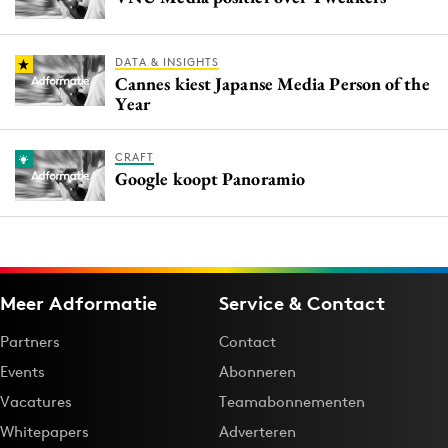
DATA & INSIGHTS
Cannes kiest Japanse Media Person of the
Year
CRAFT
Google koopt Panoramio
Meer Adformatie
Service & Contact
Partners
Contact
Events
Abonneren
Vacatures
Teamabonnementen
Whitepapers
Adverteren