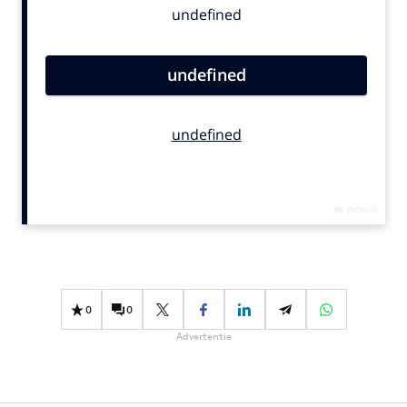
Bureaus
Campagnes
Carriere
Contentmarketing
Craft
Customer Experience
Data & Insights
Design
Digital transformation
Diversiteit
Effectiviteit
0
0
Gedragsverandering
Advertentie
Influencer marketing
Interne communicatie
Martech