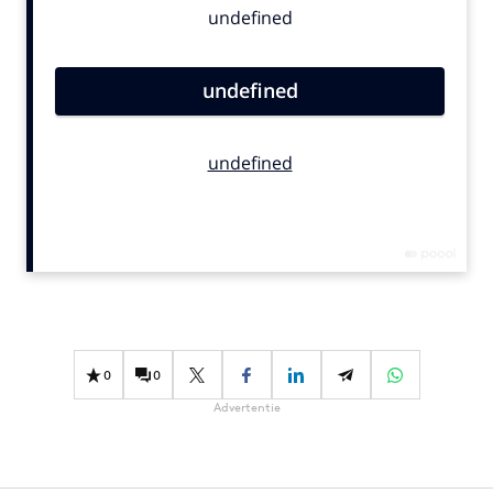
Bureaus
Campagnes
Carriere
Contentmarketing
Craft
Customer Experience
Data & Insights
Design
Digital transformation
Diversiteit
Effectiviteit
0
0
Gedragsverandering
Advertentie
Influencer marketing
Interne communicatie
Martech