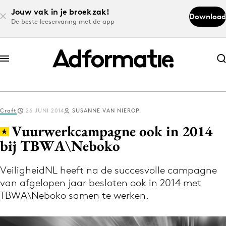
Jouw vak in je broekzak!
Download
De beste leeservaring met de app
Abonneer nu
Abonneer nu
Craft
26 JUNI 2014
SUSANNE VAN NIEROP
Log in
Vuurwerkcampagne ook in 2014
bij TBWA\Neboko
Download de app
Volg het laatste nieuws via de Adformatie
VeiligheidNL heeft na de succesvolle campagne
van afgelopen jaar besloten ook in 2014 met
Nieuws app
TBWA\Neboko samen te werken.