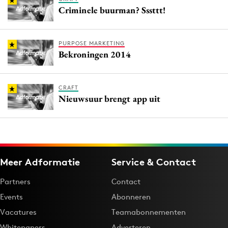
Criminele buurman? Sssttt!
PURPOSE MARKETING
Bekroningen 2014
CRAFT
Nieuwsuur brengt app uit
Meer Adformatie
Service & Contact
Partners
Contact
Events
Abonneren
Vacatures
Teamabonnementen
Whitepapers
Adverteren