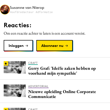
Media
Susanne van Nierop
Hoofdredacteur Adformatie
Merkstrategie
PR
Reacties:
Programmatic
Om een reactie achter te laten is een account vereist.
Purpose Marketing
Reputatie & crisis
Inloggen
Abonneer nu
CRAFT
Gerry Graf: 'Ideële zaken hebben op
voorhand mijn sympathie'
ADVERTORIAL
Nieuwe opleiding Online Corporate
Communicatie
CRAFT