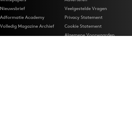
Nieuwsbrief
Veelgestelde Vragen
Adformatie Academy
Privacy Statement
Volledig Magazine Archief
Cookie Statement
Algemene Voorwaarden
Onze app
Maak Adformatie.nl je
Google-favoriet
Privacyinstellingen
Download de
Adformatie Nieuws App