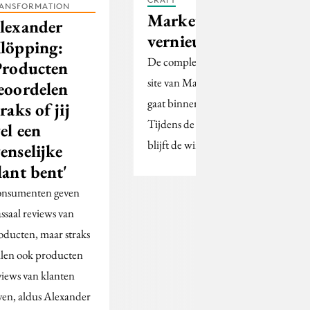
ANSFORMATION
MarketingOnline.nl
lexander
vernieuwt
löpping:
De compleet vernieuwde
Producten
site van Marketingonline.nl
eoordelen
gaat binnenkort live.
traks of jij
Tijdens de verbouwing
el een
blijft de winkel open.
enselijke
lant bent'
nsumenten geven
ssaal reviews van
oducten, maar straks
llen ook producten
views van klanten
ven, aldus Alexander