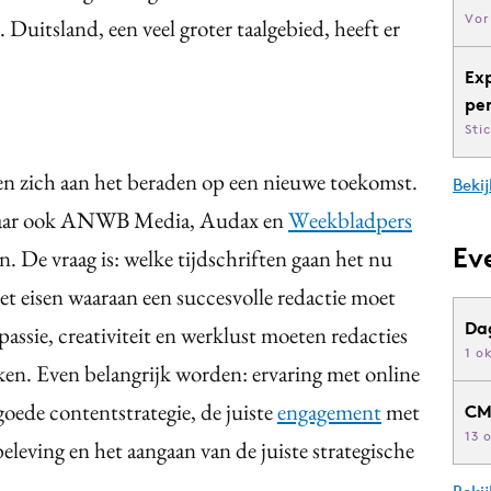
Vor
Duitsland, een veel groter taalgebied, heeft er
Ex
pe
Sti
ften zich aan het beraden op een nieuwe toekomst.
Bekij
 maar ook ANWB Media, Audax en
Weekbladpers
Ev
n. De vraag is: welke tijdschriften gaan het nu
met eisen waaraan een succesvolle redactie moet
Da
assie, creativiteit en werklust moeten redacties
1 o
n. Even belangrijk worden: ervaring met online
goede contentstrategie, de juiste
engagement
met
CM
13 
eleving en het aangaan van de juiste strategische