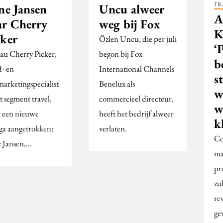
TR
ne Jansen
Uncu alweer
A
ar Cherry
weg bij Fox
K
cker
Özlen Uncu, die per juli
‘
au Cherry Picker,
begon bij Fox
b
d- en
International Channels
s
marketingspecialist
Benelux als
w
t segment travel,
commercieel directeur,
w
t een nieuwe
heeft het bedrijf alweer
k
ega aangetrokken:
verlaten.
Co
e Jansen,…
ma
pr
zu
re
ge