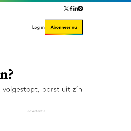
Log in
Log in
Abonneer nu
Abonneer nu
en?
volgestopt, barst uit z’n
Advertentie