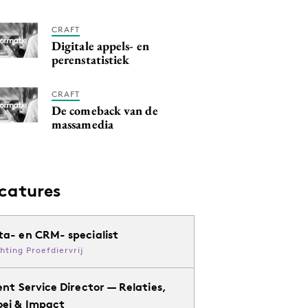
CRAFT
Digitale appels- en
perenstatistiek
CRAFT
De comeback van de
massamedia
catures
ta- en CRM- specialist
chting Proefdiervrij
ent Service Director — Relaties,
oei & Impact