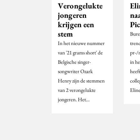
Verongelukte
Eli
jongeren
na
krijgen een
Pi
stem
Bure
In het nieuwe nummer
tren
van '21 grams short' de
pr-/
Belgische singer-
in he
songwriter Ozark
heef
Henry zijn de stemmen
coll
van 2 verongelukte
Elin
jongeren. Het…