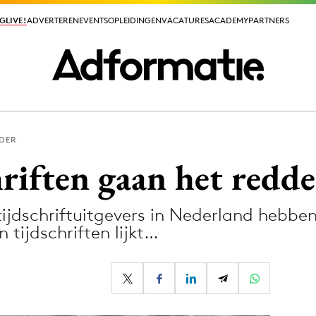
GLIVE!
GLIVE!
ADVERTEREN
ADVERTEREN
EVENTS
EVENTS
OPLEIDINGEN
OPLEIDINGEN
VACATURES
VACATURES
ACADEMY
ACADEMY
PARTNERS
PARTNERS
DER
ieuws app
riften gaan het redd
ijdschriftuitgevers in Nederland hebben 
tijdschriften lijkt…
Media
ormation
Merkstrategie
PR