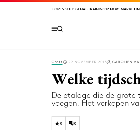
HOME
HOME
9 SEPT: GENAI-TRAINING
9 SEPT: GENAI-TRAINING
12 NOV: MARKETIN
12 NOV: MARKETIN
Craft
29 NOVEMBER 2013
CAROLIEN VA
Volg het laatste nieuws via de Adformatie N
Welke tijdsch
De etalage die de grote t
Topics
voegen. Het verkopen van 
Artificial Intelligence
Design
Bureaus
Digital transf
0
0
Campagnes
Diversiteit