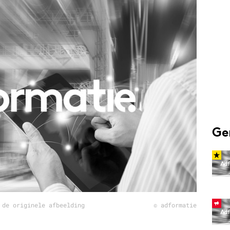
Programmatic
ering
Purpose Marketing
keting
Reputatie & crisis
nicatie
Ge
 de originele afbeelding
© adformatie