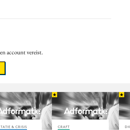
een account vereist.
TATIE & CRISIS
CRAFT
DI