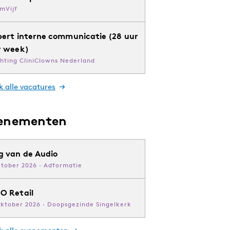
mVijf
pert interne communicatie (28 uur
r week)
chting CliniClowns Nederland
k alle vacatures
enementen
g van de Audio
ktober 2026 · Adformatie
O Retail
oktober 2026 · Doopsgezinde Singelkerk