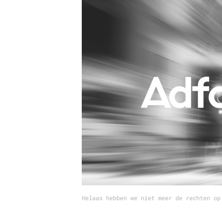
Carriere
Effectiviteit
Contentmarketing
Gedragsverand
Craft
Influencer mar
Customer Experience
Interne commu
Data & Insights
Martech
Helaas hebben we niet meer de rechten op