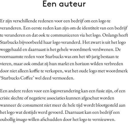
Een auteur
Bureaus
Campagnes
Er zijn verschillende redenen voor een bedrijf om een logo te
Carriere
veranderen. Een eerste reden kan zijn om de identiteit van een bedrijf
Contentmarketing
te veranderen en dat ook te communiceren via het logo. Onlangs heeft
Craft
Starbucks bijvoorbeeld haar logo veranderd. Het zwart is uit het logo
Customer Experience
weggehaald en daarnaast is het gehele woordmerk verdwenen. De
voornaamste reden voor Starbucks was om het 40-jarig bestaan te
Data & Insights
vieren, maar ook omdat zij hun markt en horizon wilden verbreden
Design
door niet alleen koffie te verkopen, wat het oude logo met woordmerk
Digital transformation
‘Starbucks Coffee’ wel deed vermoeden.
Diversiteit
Een andere reden voor een logoverandering kan een fusie zijn, of een
Effectiviteit
crisis: slechte of negatieve associaties kunnen afgeschut worden
Gedragsverandering
wanneer de consument niet meer de hele tijd wordt blootgesteld aan
Influencer marketing
het logo wat destijds werd gevoerd. Daarnaast kan een bedrijf een
Interne communicatie
oubollig imago willen afschudden door het logo te vernieuwen.
Martech