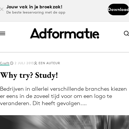
Jouw vak in je broekzak!
Download
De beste leeservaring met de app
Abonneer nu
Abonneer nu
Craft
2 JULI 2013
EEN AUTEUR
Log in
Why try? Study!
Bedrijven in allerlei verschillende branches kiezen
Download de app
er eens in de zoveel tijd voor om een logo te
Volg het laatste nieuws via de Adformatie
veranderen. Dit heeft gevolgen.…
Nieuws app