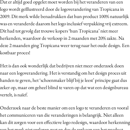
Dat er altijd goed opgelet moet worden bij het veranderen van een
logo wordt geïllustreerd door de logoverandering van Tropicana in
2009. Dit merk wilde benadrukken dat hun product 100% natuurlijk
was en veranderde daarom het logo inclusief verpakking vrij extreem.
Dit had tot gevolg dat trouwe kopers ‘hun Tropicana’ niet meer
herkenden, waardoor de verkoop in 2 maanden met 20% zakte. Na
deze 2 maanden ging Tropicana weer terug naar het oude design. Een
kostbaar proces!
Het is dan ook wonderlijk dat bedrijven niet meer onderzoek doen
naar een logoverandering. Het is verstandig om het design proces uit
handen te geven, het ‘schoenmaker blijf bij je leest’ principe gaat dus
zeker op, maar om geheel blind te varen op dat wat een designbureau
vertelt, is naïef.
Onderzoek naar de beste manier om een logo te veranderen en vooral
het communiceren van die veranderingen is belangrijk. Niet alleen
kan dit zorgen voor een effectieve logo redesign, waardoor herkenning
van het merk niet verloren gaat en dus de verkoop van het product