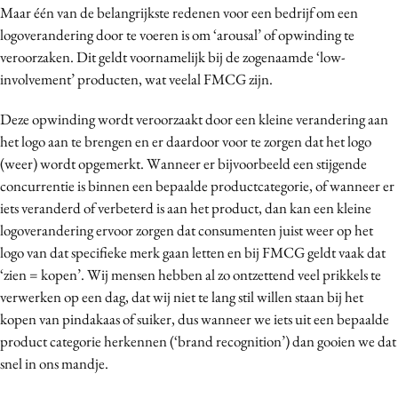
Maar één van de belangrijkste redenen voor een bedrijf om een
Media
logoverandering door te voeren is om ‘arousal’ of opwinding te
Merkstrategie
veroorzaken. Dit geldt voornamelijk bij de zogenaamde ‘low-
PR
involvement’ producten, wat veelal FMCG zijn.
Programmatic
Deze opwinding wordt veroorzaakt door een kleine verandering aan
Purpose Marketing
het logo aan te brengen en er daardoor voor te zorgen dat het logo
Reputatie & crisis
(weer) wordt opgemerkt. Wanneer er bijvoorbeeld een stijgende
concurrentie is binnen een bepaalde productcategorie, of wanneer er
iets veranderd of verbeterd is aan het product, dan kan een kleine
logoverandering ervoor zorgen dat consumenten juist weer op het
logo van dat specifieke merk gaan letten en bij FMCG geldt vaak dat
‘zien = kopen’. Wij mensen hebben al zo ontzettend veel prikkels te
verwerken op een dag, dat wij niet te lang stil willen staan bij het
kopen van pindakaas of suiker, dus wanneer we iets uit een bepaalde
product categorie herkennen (‘brand recognition’) dan gooien we dat
snel in ons mandje.