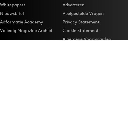
Whitepapers
Adverteren
Nieuwsbrief
Veelgestelde Vragen
Adformatie Academy
Privacy Statement
Volledig Magazine Archief
Cookie Statement
Algemene Voorwaarden
Onze app
Maak Adformatie.nl je
Google-favoriet
Privacyinstellingen
Download de
Adformatie Nieuws App