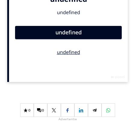
Bureaus
Campagnes
Carriere
Contentmarketing
Craft
Customer Experience
Data & Insights
Design
Digital transformation
Diversiteit
Effectiviteit
Gedragsverandering
0
0
Influencer marketing
Advertentie
Interne communicatie
Martech