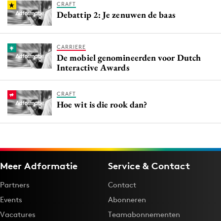
CRAFT
Debattip 2: Je zenuwen de baas
CARRIERE
De mobiel genomineerden voor Dutch
Interactive Awards
CRAFT
Hoe wit is die rook dan?
Meer Adformatie
Service & Contact
Partners
Contact
Events
Abonneren
Vacatures
Teamabonnementen