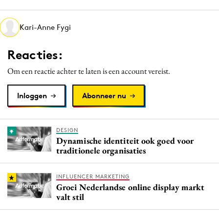
Media
Merkstrategie
Kari-Anne Fygi
PR
Reacties:
Programmatic
Purpose Marketing
Om een reactie achter te laten is een account vereist.
Reputatie & crisis
Inloggen
Abonneer nu
DESIGN
Dynamische identiteit ook goed voor
traditionele organisaties
INFLUENCER MARKETING
Groei Nederlandse online display markt
valt stil