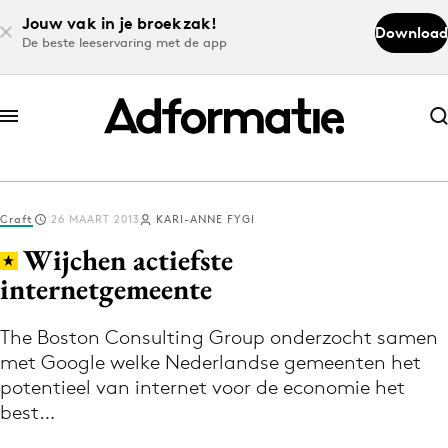
Jouw vak in je broekzak!
Download
De beste leeservaring met de app
Abonneer nu
Abonneer nu
Craft
26 MAART 2013
KARI-ANNE FYGI
Log in
Wijchen actiefste
internetgemeente
Download de app
Volg het laatste nieuws via de Adformatie
The Boston Consulting Group onderzocht samen
met Google welke Nederlandse gemeenten het
Nieuws app
potentieel van internet voor de economie het
best…