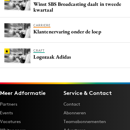
Winst SBS Broadcasting daalt in tweede
kwartaal
CARRIERE
Klantenervaring onder de loep
CRAFT
Logozaak Adidas
Meer Adformatie
Service & Contact
Partners
Contact
Events
Abonneren
Vacatures
Teamabonnementen