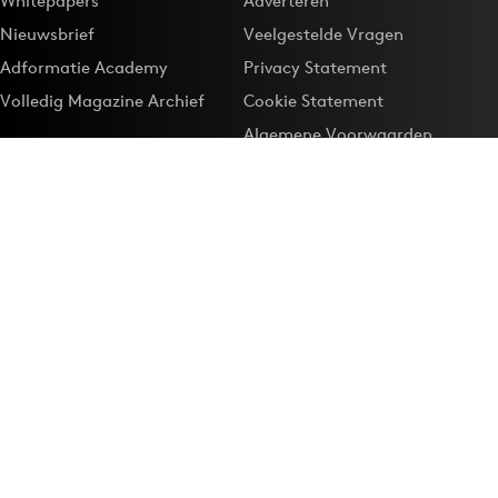
Whitepapers
Adverteren
Nieuwsbrief
Veelgestelde Vragen
Adformatie Academy
Privacy Statement
Volledig Magazine Archief
Cookie Statement
Algemene Voorwaarden
Onze app
Maak Adformatie.nl je
Google-favoriet
Privacyinstellingen
Download de
Adformatie Nieuws App