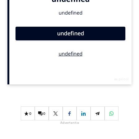
Bureaus
Campagnes
Carriere
Contentmarketing
Craft
Customer Experience
Data & Insights
Design
Digital transformation
Diversiteit
Effectiviteit
Gedragsverandering
0
0
Influencer marketing
Advertentie
Interne communicatie
Martech