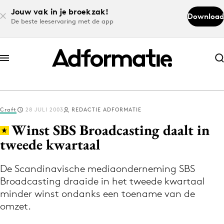
Jouw vak in je broekzak!
Download
De beste leeservaring met de app
Abonneer nu
Abonneer nu
Craft
28 JULI 2003
REDACTIE ADFORMATIE
Log in
Winst SBS Broadcasting daalt in
tweede kwartaal
Download de app
Volg het laatste nieuws via de Adformatie
De Scandinavische mediaonderneming SBS
Broadcasting draaide in het tweede kwartaal
Nieuws app
minder winst ondanks een toename van de
omzet.