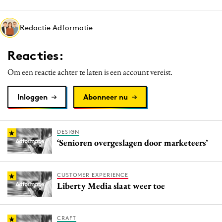
Media
Merkstrategie
Redactie Adformatie
PR
Reacties:
Programmatic
Purpose Marketing
Om een reactie achter te laten is een account vereist.
Reputatie & crisis
Inloggen
Abonneer nu
DESIGN
‘Senioren overgeslagen door marketeers’
CUSTOMER EXPERIENCE
Liberty Media slaat weer toe
CRAFT