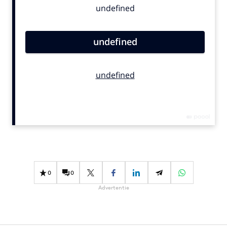
Bureaus
Campagnes
Carriere
Contentmarketing
Craft
Customer Experience
Data & Insights
Design
Digital transformation
Diversiteit
Effectiviteit
0
0
Gedragsverandering
Advertentie
Influencer marketing
Interne communicatie
Martech