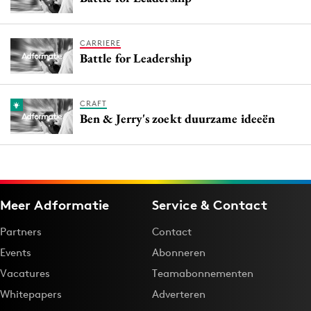
CARRIERE
Battle for Leadership
CRAFT
Ben & Jerry's zoekt duurzame ideeën
Meer Adformatie
Service & Contact
Partners
Contact
Events
Abonneren
Vacatures
Teamabonnementen
Whitepapers
Adverteren