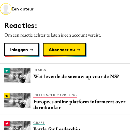
Media
Een auteur
Merkstrategie
Reacties:
PR
Programmatic
Om een reactie achter te laten is een account vereist.
Purpose Marketing
Inloggen
Abonneer nu
Reputatie & crisis
DESIGN
Wat leverde de sneeuw op voor de NS?
INFLUENCER MARKETING
Europees online platform informeert over
darmkanker
CRAFT
Battle for Leadership