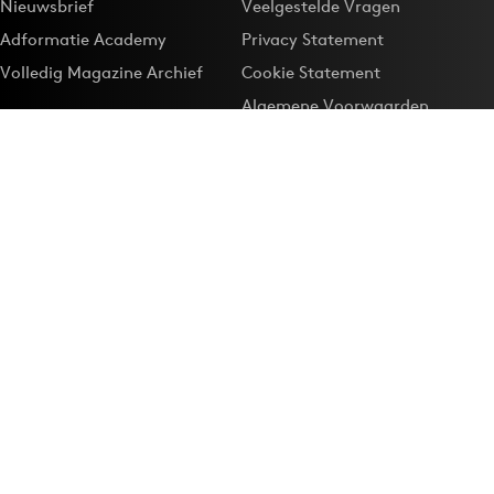
Nieuwsbrief
Veelgestelde Vragen
Adformatie Academy
Privacy Statement
Volledig Magazine Archief
Cookie Statement
Algemene Voorwaarden
Onze app
Maak Adformatie.nl je
Google-favoriet
Privacyinstellingen
Download de
Adformatie Nieuws App