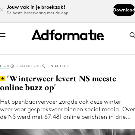
Jouw vak in je broekzak!
Download
De beste leeservaring met de app
Abonneer nu
Abonneer nu
Craft
12 MAART 2012
EEN AUTEUR
Log in
'Winterweer levert NS meeste
online buzz op'
Download de app
Volg het laatste nieuws via de Adformatie
Het openbaarvervoer zorgde ook deze winter
weer voor gespreksvoer binnen social media. Over
Nieuws app
de NS werd met 67.481 online berichten in drie…