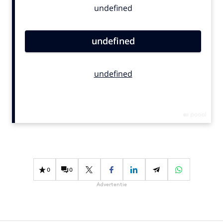
Bureaus
Campagnes
Carriere
Contentmarketing
Craft
Customer Experience
Data & Insights
Design
Digital transformation
Diversiteit
Effectiviteit
0
0
Gedragsverandering
Advertentie
Influencer marketing
Interne communicatie
Martech