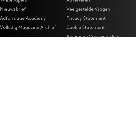
Nieuwsbrief
Veelgestelde Vragen
Adformatie Academy
Privacy Statement
Volledig Magazine Archief
Cookie Statement
Algemene Voorwaarden
Onze app
Maak Adformatie.nl je
Google-favoriet
Privacyinstellingen
Download de
Adformatie Nieuws App