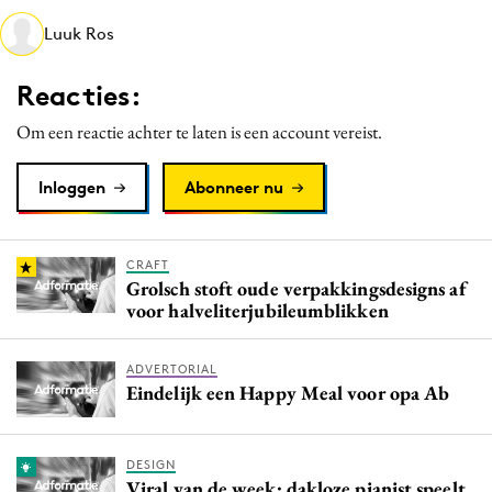
Media
Luuk Ros
Merkstrategie
Reacties:
PR
Programmatic
Om een reactie achter te laten is een account vereist.
Purpose Marketing
Inloggen
Abonneer nu
Reputatie & crisis
CRAFT
Grolsch stoft oude verpakkingsdesigns af
voor halveliterjubileumblikken
ADVERTORIAL
Eindelijk een Happy Meal voor opa Ab
DESIGN
Viral van de week: dakloze pianist speelt