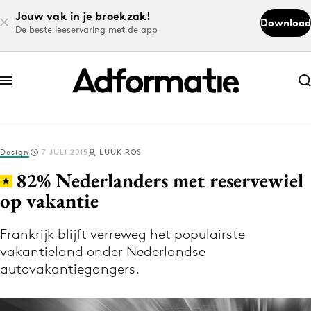
Jouw vak in je broekzak!
Download
De beste leeservaring met de app
Abonneer nu
Abonneer nu
Design
7 JULI 2015
LUUK ROS
Log in
82% Nederlanders met reservewiel
op vakantie
Download de app
Volg het laatste nieuws via de Adformatie
Frankrijk blijft verreweg het populairste
vakantieland onder Nederlandse
Nieuws app
autovakantiegangers.