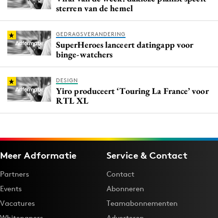
sterren van de hemel
GEDRAGSVERANDERING
SuperHeroes lanceert datingapp voor
binge-watchers
DESIGN
Yiro produceert ‘Touring La France’ voor
RTL XL
Meer Adformatie
Service & Contact
Partners
Contact
Events
Abonneren
Vacatures
Teamabonnementen
Whitepapers
Adverteren