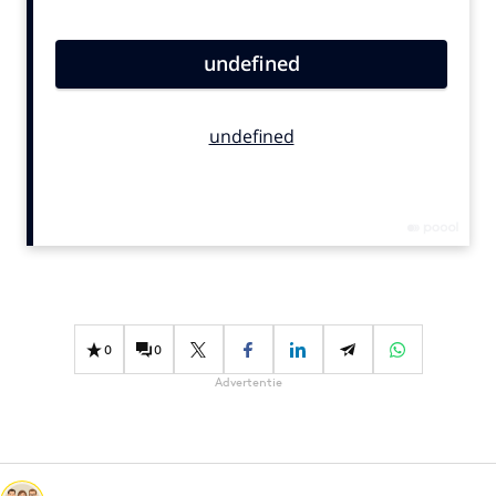
Bureaus
Campagnes
Carriere
Contentmarketing
Craft
Customer Experience
Data & Insights
Design
Digital transformation
Diversiteit
0
0
Effectiviteit
Advertentie
Gedragsverandering
Influencer marketing
Interne communicatie
Martech