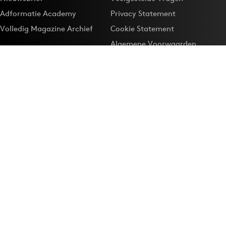
Adformatie Academy
Privacy Statement
Volledig Magazine Archief
Cookie Statement
Algemene Voorwaarden
Onze app
Maak Adformatie.nl je
Google-favoriet
Privacyinstellingen
Download de
Adformatie Nieuws App