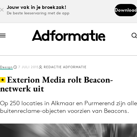
Jouw vak in je broekzak!
Download
De beste leeservaring met de app
Abonneer nu
Abonneer nu
Design
7 JULI 2015
REDACTIE ADFORMATIE
Log in
Exterion Media rolt Beacon-
netwerk uit
Download de app
Volg het laatste nieuws via de Adformatie
Op 250 locaties in Alkmaar en Purmerend zijn alle
buitenreclame-objecten voorzien van Beacons.
Nieuws app