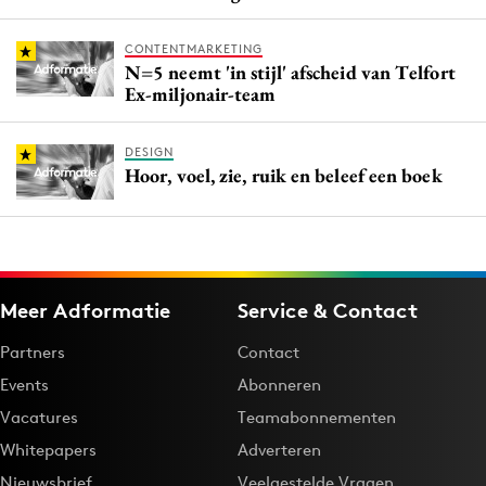
CONTENTMARKETING
N=5 neemt 'in stijl' afscheid van Telfort
Ex-miljonair-team
DESIGN
Hoor, voel, zie, ruik en beleef een boek
Meer Adformatie
Service & Contact
Partners
Contact
Events
Abonneren
Vacatures
Teamabonnementen
Whitepapers
Adverteren
Nieuwsbrief
Veelgestelde Vragen