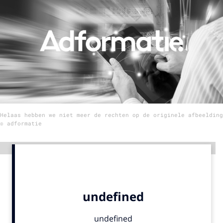
Menu
Home
9 sept: GenAI-training
12 nov: MarketingLive!
Adverteren
Helaas hebben we niet meer de rechten op de originele afbeelding
Events
© adformatie
Opleidingen
Vacatures
Advertentie
Academy
Partners
Topics
Artificial Intelligence