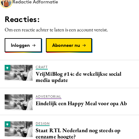
Redactie Adformatie
Media
Merkstrategie
Reacties:
PR
Om een reactie achter te laten is een account vereist.
Programmatic
Purpose Marketing
Inloggen
Abonneer nu
Reputatie & crisis
CRAFT
VrijMiBlog #14: de wekelijkse social
media update
ADVERTORIAL
Eindelijk een Happy Meal voor opa Ab
DESIGN
Staat RTL Nederland nog steeds op
eenzame hoogte?