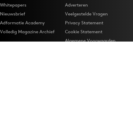
Whitepapers
Adverteren
Nieuwsbrief
Veelgestelde Vragen
Adformatie Academy
Privacy Statement
Volledig Magazine Archief
Cookie Statement
Algemene Voorwaarden
Onze app
Maak Adformatie.nl je
Google-favoriet
Privacyinstellingen
Download de
Adformatie Nieuws App