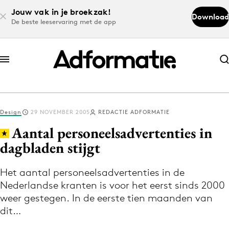
Jouw vak in je broekzak!
Download
De beste leeservaring met de app
Abonneer nu
Abonneer nu
Design
29 NOVEMBER 2005
REDACTIE ADFORMATIE
Log in
Aantal personeelsadvertenties in
dagbladen stijgt
Download de app
Volg het laatste nieuws via de Adformatie
Het aantal personeelsadvertenties in de
Nederlandse kranten is voor het eerst sinds 2000
Nieuws app
weer gestegen. In de eerste tien maanden van
dit…