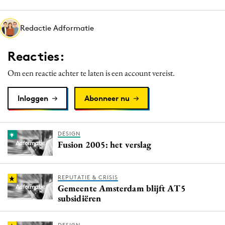
Media
Merkstrategie
Redactie Adformatie
PR
Reacties:
Programmatic
Purpose Marketing
Om een reactie achter te laten is een account vereist.
Reputatie & crisis
Inloggen
Abonneer nu
DESIGN
Fusion 2005: het verslag
REPUTATIE & CRISIS
Gemeente Amsterdam blijft AT5
subsidiëren