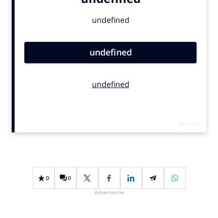
Bureaus
Campagnes
Carriere
Contentmarketing
Craft
Customer Experience
Data & Insights
Design
Digital transformation
Diversiteit
Effectiviteit
Gedragsverandering
0
0
Influencer marketing
Advertentie
Interne communicatie
Martech