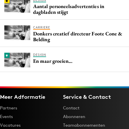
DESIGN
Aantal personeelsadvertenties in
dagbladen stijgt
CARRIERE
Donkers creatief directeur Foote Cone &
Belding
DESIGN
En maar groeien...
Meer Adformatie
Service & Contact
Partners
Contact
Events
Abonneren
Vacatures
Teamabonnementen