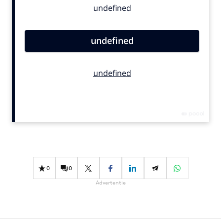
Bureaus
Campagnes
Carriere
Contentmarketing
Craft
Customer Experience
Data & Insights
Design
Digital transformation
Diversiteit
Effectiviteit
0
0
Gedragsverandering
Advertentie
Influencer marketing
Interne communicatie
Martech