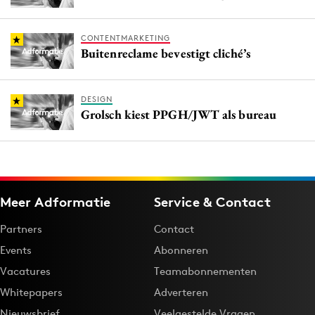
CONTENTMARKETING
Buitenreclame bevestigt cliché’s
DESIGN
Grolsch kiest PPGH/JWT als bureau
Meer Adformatie
Service & Contact
Partners
Contact
Events
Abonneren
Vacatures
Teamabonnementen
Whitepapers
Adverteren
Nieuwsbrief
Veelgestelde Vragen