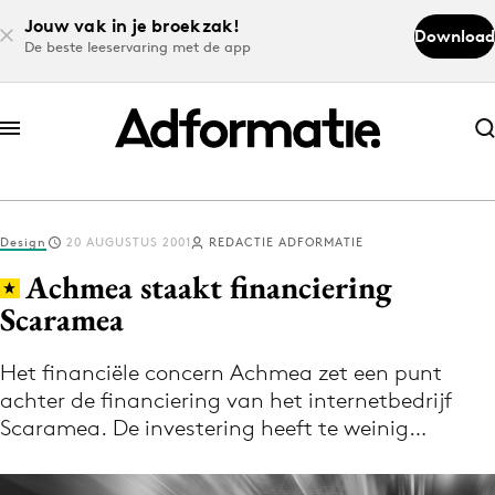
Jouw vak in je broekzak!
Download
De beste leeservaring met de app
Abonneer nu
Abonneer nu
Design
20 AUGUSTUS 2001
REDACTIE ADFORMATIE
Log in
Achmea staakt financiering
Scaramea
Download de app
Volg het laatste nieuws via de Adformatie
Het financiële concern Achmea zet een punt
achter de financiering van het internetbedrijf
Nieuws app
Scaramea. De investering heeft te weinig…