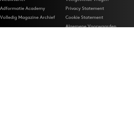
Adformatie Academy
Privacy Statement
Volledig Magazine Archief
Cookie Statement
Algemene Voorwaarden
Onze app
Maak Adformatie.nl je
Google-favoriet
Privacyinstellingen
Download de
Adformatie Nieuws App