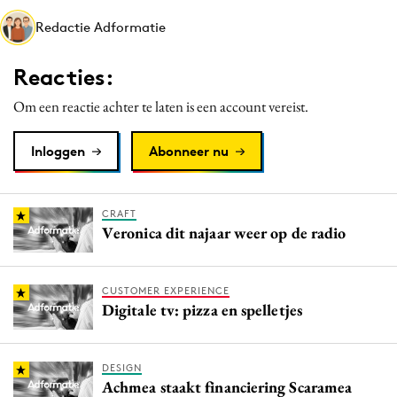
Media
Redactie Adformatie
Merkstrategie
Reacties:
PR
Programmatic
Om een reactie achter te laten is een account vereist.
Purpose Marketing
Inloggen
Abonneer nu
Reputatie & crisis
CRAFT
Veronica dit najaar weer op de radio
CUSTOMER EXPERIENCE
Digitale tv: pizza en spelletjes
DESIGN
Achmea staakt financiering Scaramea